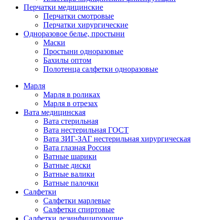
Перчатки медицинские
Перчатки смотровые
Перчатки хирургические
Одноразовое белье, простыни
Маски
Простыни одноразовые
Бахилы оптом
Полотенца салфетки одноразовые
Марля
Марля в роликах
Марля в отрезах
Вата медицинская
Вата стерильная
Вата нестерильная ГОСТ
Вата ЗИГ-ЗАГ нестерильная хирургическая
Вата глазная Россия
Ватные шарики
Ватные диски
Ватные валики
Ватные палочки
Салфетки
Салфетки марлевые
Салфетки спиртовые
Салфетки дезинфицирующие