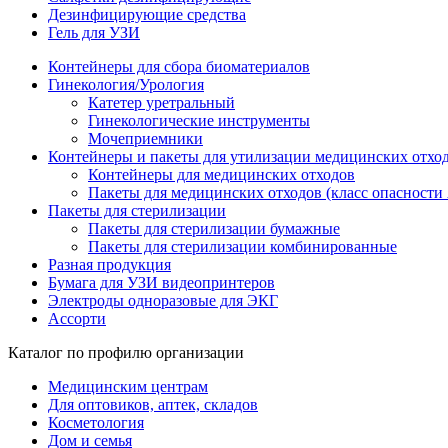
Дезинфицирующие средства
Гель для УЗИ
Контейнеры для сбора биоматериалов
Гинекология/Урология
Катетер уретральный
Гинекологические инструменты
Мочеприемники
Контейнеры и пакеты для утилизации медицинских отхо
Контейнеры для медицинских отходов
Пакеты для медицинских отходов (класс опасности 
Пакеты для стерилизации
Пакеты для стерилизации бумажные
Пакеты для стерилизации комбинированные
Разная продукция
Бумага для УЗИ видеопринтеров
Электроды одноразовые для ЭКГ
Ассорти
Каталог по профилю организации
Медицинским центрам
Для оптовиков, аптек, складов
Косметология
Дом и семья