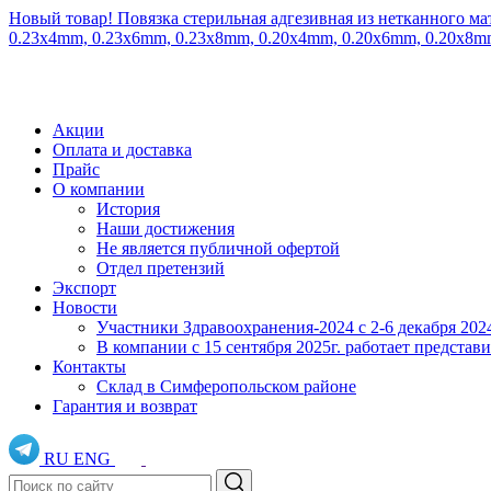
Новый товар! Повязка стерильная адгезивная из нетканного ма
0.23x4mm, 0.23x6mm, 0.23x8mm, 0.20x4mm, 0.20x6mm, 0.20x8
Акции
Оплата и доставка
Прайс
О компании
История
Наши достижения
Не является публичной офертой
Отдел претензий
Экспорт
Новости
Участники Здравоохранения-2024 с 2-6 декабря 202
В компании с 15 сентября 2025г. работает предста
Контакты
Склад в Симферопольском районе
Гарантия и возврат
RU
ENG