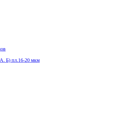
дов
А. Б) пл.16-20 мкм