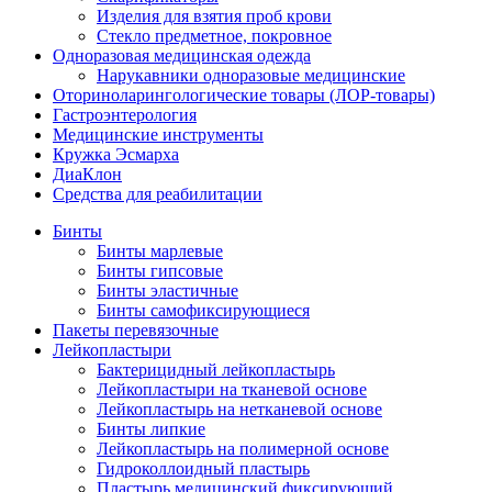
Изделия для взятия проб крови
Стекло предметное, покровное
Одноразовая медицинская одежда
Нарукавники одноразовые медицинские
Оториноларингологические товары (ЛОР-товары)
Гастроэнтерология
Медицинские инструменты
Кружка Эсмарха
ДиаКлон
Средства для реабилитации
Бинты
Бинты марлевые
Бинты гипсовые
Бинты эластичные
Бинты самофиксирующиеся
Пакеты перевязочные
Лейкопластыри
Бактерицидный лейкопластырь
Лейкопластыри на тканевой основе
Лейкопластырь на нетканевой основе
Бинты липкие
Лейкопластырь на полимерной основе
Гидроколлоидный пластырь
Пластырь медицинский фиксирующий