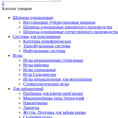
0
Каталог товаров
Шприцы одноразовые
Инсулиновые туберкулиновые шприцы
Шприцы одноразовые импортного производства
Шприцы одноразовые отечественного производств
Системы для переливания
Катетеры периферические
Трансфузионные системы
Инфузионные системы
Иглы
Иглы инъекционные стерильные
Иглы-бабочки
Иглы спинальные
Игла Сельдингера
Иглы инъекционные для мезотерапии
Стоматологические иглы
Для лабораторий
Пробирки для взятия проб крови
Микропробирка типа Эппендорф
Наконечники
Ланцеты
Жгуты, Подушка для забора крови
Скарификаторы