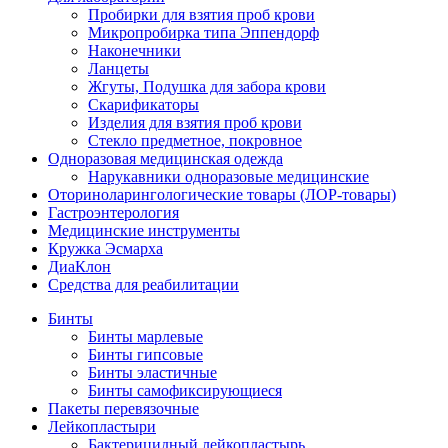
Пробирки для взятия проб крови
Микропробирка типа Эппендорф
Наконечники
Ланцеты
Жгуты, Подушка для забора крови
Скарификаторы
Изделия для взятия проб крови
Стекло предметное, покровное
Одноразовая медицинская одежда
Нарукавники одноразовые медицинские
Оториноларингологические товары (ЛОР-товары)
Гастроэнтерология
Медицинские инструменты
Кружка Эсмарха
ДиаКлон
Средства для реабилитации
Бинты
Бинты марлевые
Бинты гипсовые
Бинты эластичные
Бинты самофиксирующиеся
Пакеты перевязочные
Лейкопластыри
Бактерицидный лейкопластырь