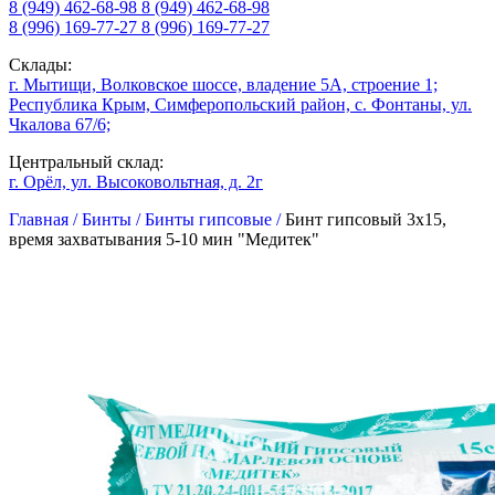
8 (949) 462-68-98
8 (949) 462-68-98
8 (996) 169-77-27
8 (996) 169-77-27
Склады:
г. Мытищи, Волковское шоссе, владение 5А, строение 1;
Республика Крым, Симферопольский район, с. Фонтаны, ул.
Чкалова 67/6;
Центральный склад:
г. Орёл, ул. Высоковольтная, д. 2г
Главная /
Бинты /
Бинты гипсовые /
Бинт гипсовый 3х15,
время захватывания 5-10 мин "Медитек"