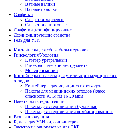
Ватные валики
Ватные палочки
Салфетки
Салфетки марлевые
Салфетки спиртовые
Салфетки дезинфицирующие
Дезинфицирующие средства
Гель для УЗИ
Контейнеры для сбора биоматериалов
Гинекология/Урология
Катетер уретральный
Гинекологические инструменты
Мочеприемники
Контейнеры и пакеты для утилизации медицинских
отходов
Контейнеры для медицинских отходов
Пакеты для медицинских отходов (класс
опасности А. Б) пл.16-20 мкм
Пакеты для стерилизации
Пакеты для стерилизации бумажные
Пакеты для стерилизации комбинированные
Разная продукция
Бумага для УЗИ видеопринтеров
Электроды одноразовые для ЭКГ