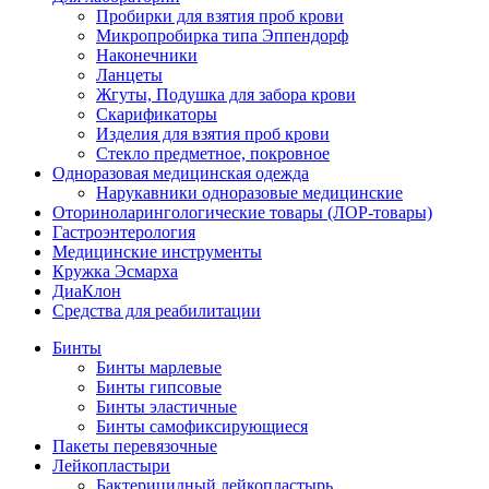
Пробирки для взятия проб крови
Микропробирка типа Эппендорф
Наконечники
Ланцеты
Жгуты, Подушка для забора крови
Скарификаторы
Изделия для взятия проб крови
Стекло предметное, покровное
Одноразовая медицинская одежда
Нарукавники одноразовые медицинские
Оториноларингологические товары (ЛОР-товары)
Гастроэнтерология
Медицинские инструменты
Кружка Эсмарха
ДиаКлон
Средства для реабилитации
Бинты
Бинты марлевые
Бинты гипсовые
Бинты эластичные
Бинты самофиксирующиеся
Пакеты перевязочные
Лейкопластыри
Бактерицидный лейкопластырь