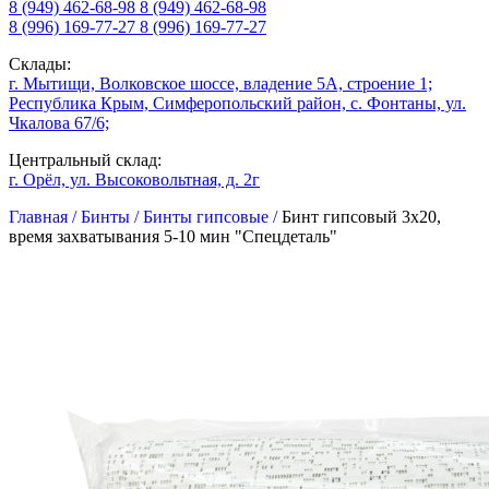
8 (949) 462-68-98
8 (949) 462-68-98
8 (996) 169-77-27
8 (996) 169-77-27
Склады:
г. Мытищи, Волковское шоссе, владение 5А, строение 1;
Республика Крым, Симферопольский район, с. Фонтаны, ул.
Чкалова 67/6;
Центральный склад:
г. Орёл, ул. Высоковольтная, д. 2г
Главная /
Бинты /
Бинты гипсовые /
Бинт гипсовый 3х20,
время захватывания 5-10 мин "Спецдеталь"