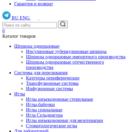
Гарантия и возврат
RU
ENG
0
Каталог товаров
Шприцы одноразовые
Инсулиновые туберкулиновые шприцы
Шприцы одноразовые импортного производства
Шприцы одноразовые отечественного
производства
Системы для переливания
Катетеры периферические
Трансфузионные системы
Инфузионные системы
Иглы
Иглы инъекционные стерильные
Иглы-бабочки
Иглы спинальные
Игла Сельдингера
Иглы инъекционные для мезотерапии
Стоматологические иглы
Для лабораторий