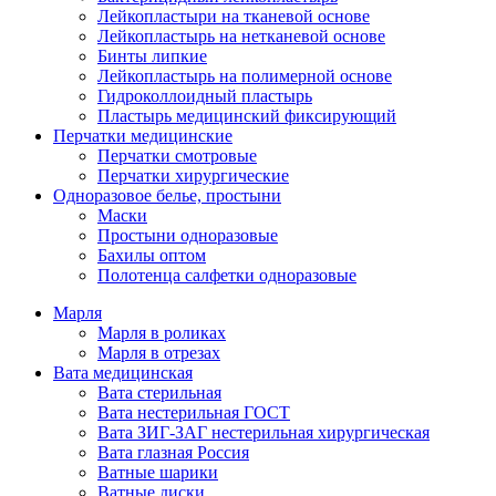
Лейкопластыри на тканевой основе
Лейкопластырь на нетканевой основе
Бинты липкие
Лейкопластырь на полимерной основе
Гидроколлоидный пластырь
Пластырь медицинский фиксирующий
Перчатки медицинские
Перчатки смотровые
Перчатки хирургические
Одноразовое белье, простыни
Маски
Простыни одноразовые
Бахилы оптом
Полотенца салфетки одноразовые
Марля
Марля в роликах
Марля в отрезах
Вата медицинская
Вата стерильная
Вата нестерильная ГОСТ
Вата ЗИГ-ЗАГ нестерильная хирургическая
Вата глазная Россия
Ватные шарики
Ватные диски