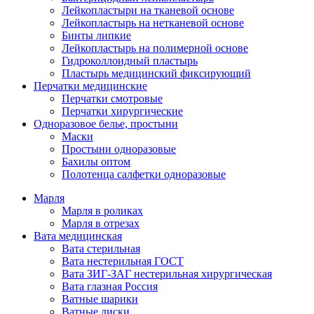
Лейкопластыри на тканевой основе
Лейкопластырь на нетканевой основе
Бинты липкие
Лейкопластырь на полимерной основе
Гидроколлоидный пластырь
Пластырь медицинский фиксирующий
Перчатки медицинские
Перчатки смотровые
Перчатки хирургические
Одноразовое белье, простыни
Маски
Простыни одноразовые
Бахилы оптом
Полотенца салфетки одноразовые
Марля
Марля в роликах
Марля в отрезах
Вата медицинская
Вата стерильная
Вата нестерильная ГОСТ
Вата ЗИГ-ЗАГ нестерильная хирургическая
Вата глазная Россия
Ватные шарики
Ватные диски