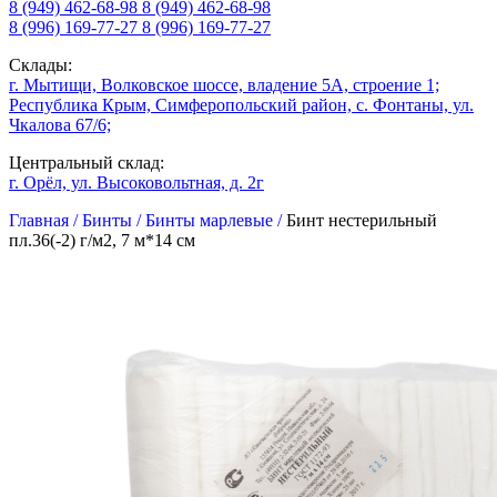
8 (949) 462-68-98
8 (949) 462-68-98
8 (996) 169-77-27
8 (996) 169-77-27
Склады:
г. Мытищи, Волковское шоссе, владение 5А, строение 1;
Республика Крым, Симферопольский район, с. Фонтаны, ул.
Чкалова 67/6;
Центральный склад:
г. Орёл, ул. Высоковольтная, д. 2г
Главная /
Бинты /
Бинты марлевые /
Бинт нестерильный
пл.36(-2) г/м2, 7 м*14 см