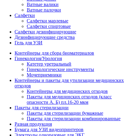
Ватные валики
Ватные палочки
Салфетки
Салфетки марлевые
Салфетки спиртовые
Салфетки дезинфицирующие
Дезинфицирующие средства
Гель для УЗИ
Контейнеры для сбора биоматериалов
Гинекология/Урология
Катетер уретральный
Гинекологические инструменты
Мочеприемники
Контейнеры и пакеты для утилизации медицинских
отходов
Контейнеры для медицинских отходов
Пакеты для медицинских отходов (класс
опасности А. Б) пл.16-20 мкм
Пакеты для стерилизации
Пакеты для стерилизации бумажные
Пакеты для стерилизации комбинированные
Разная продукция
Бумага для УЗИ видеопринтеров
Электроды одноразовые для ЭКГ