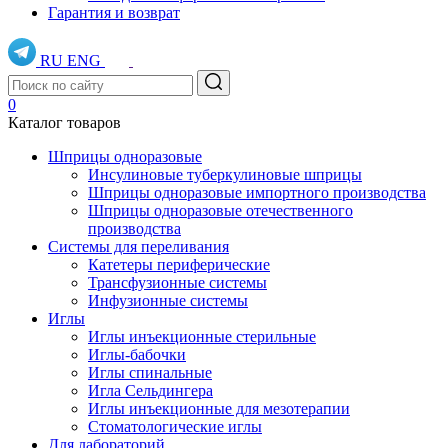
Гарантия и возврат
RU
ENG
0
Каталог товаров
Шприцы одноразовые
Инсулиновые туберкулиновые шприцы
Шприцы одноразовые импортного производства
Шприцы одноразовые отечественного
производства
Системы для переливания
Катетеры периферические
Трансфузионные системы
Инфузионные системы
Иглы
Иглы инъекционные стерильные
Иглы-бабочки
Иглы спинальные
Игла Сельдингера
Иглы инъекционные для мезотерапии
Стоматологические иглы
Для лабораторий