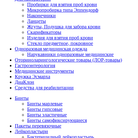
Пробирки для взятия проб крови
Микропробирка типа Эппендорф
Наконечники
Ланцеты
Жгуты, Подушка для забора крови
Скарификаторы
Изделия для взятия проб крови
Стекло предметное, покровное
Одноразовая медицинская одежда
Нарукавники одноразовые медицинские
Оториноларингологические товары (ЛОР-товары)
Гастроэнтерология
Медицинские инструменты
Кружка Эсмарха
ДиаКлон
Средства для реабилитации
Бинты
Бинты марлевые
Бинты гипсовые
Бинты эластичные
Бинты самофиксирующиеся
Пакеты перевязочные
Лейкопластыри
Бактерицидный лейкопластырь