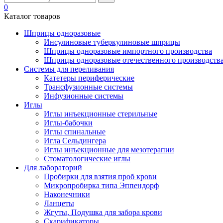
0
Каталог товаров
Шприцы одноразовые
Инсулиновые туберкулиновые шприцы
Шприцы одноразовые импортного производства
Шприцы одноразовые отечественного производств
Системы для переливания
Катетеры периферические
Трансфузионные системы
Инфузионные системы
Иглы
Иглы инъекционные стерильные
Иглы-бабочки
Иглы спинальные
Игла Сельдингера
Иглы инъекционные для мезотерапии
Стоматологические иглы
Для лабораторий
Пробирки для взятия проб крови
Микропробирка типа Эппендорф
Наконечники
Ланцеты
Жгуты, Подушка для забора крови
Скарификаторы