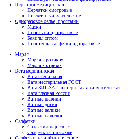
Перчатки медицинские
Перчатки смотровые
Перчатки хирургические
Одноразовое белье, простыни
Маски
Простыни одноразовые
Бахилы оптом
Полотенца салфетки одноразовые
Марля
Марля в роликах
Марля в отрезах
Вата медицинская
Вата стерильная
Вата нестерильная ГОСТ
Вата ЗИГ-ЗАГ нестерильная хирургическая
Вата глазная Россия
Ватные шарики
Ватные диски
Ватные валики
Ватные палочки
Салфетки
Салфетки марлевые
Салфетки спиртовые
Салфетки дезинфицирующие