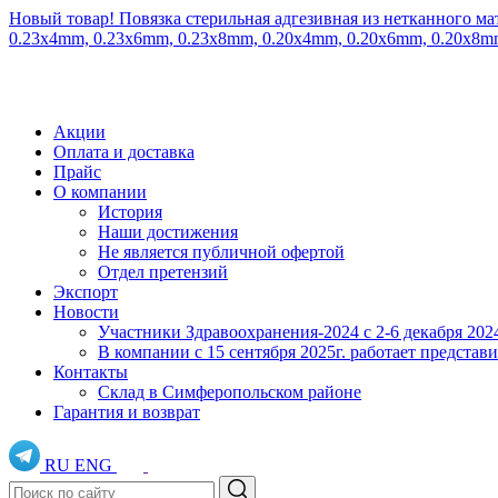
Новый товар! Повязка стерильная адгезивная из нетканного ма
0.23x4mm, 0.23x6mm, 0.23x8mm, 0.20x4mm, 0.20x6mm, 0.20x8
Акции
Оплата и доставка
Прайс
О компании
История
Наши достижения
Не является публичной офертой
Отдел претензий
Экспорт
Новости
Участники Здравоохранения-2024 с 2-6 декабря 202
В компании с 15 сентября 2025г. работает предста
Контакты
Склад в Симферопольском районе
Гарантия и возврат
RU
ENG