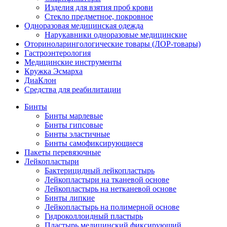
Изделия для взятия проб крови
Стекло предметное, покровное
Одноразовая медицинская одежда
Нарукавники одноразовые медицинские
Оториноларингологические товары (ЛОР-товары)
Гастроэнтерология
Медицинские инструменты
Кружка Эсмарха
ДиаКлон
Средства для реабилитации
Бинты
Бинты марлевые
Бинты гипсовые
Бинты эластичные
Бинты самофиксирующиеся
Пакеты перевязочные
Лейкопластыри
Бактерицидный лейкопластырь
Лейкопластыри на тканевой основе
Лейкопластырь на нетканевой основе
Бинты липкие
Лейкопластырь на полимерной основе
Гидроколлоидный пластырь
Пластырь медицинский фиксирующий