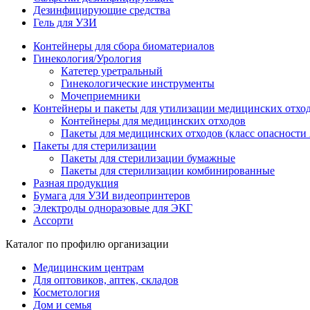
Дезинфицирующие средства
Гель для УЗИ
Контейнеры для сбора биоматериалов
Гинекология/Урология
Катетер уретральный
Гинекологические инструменты
Мочеприемники
Контейнеры и пакеты для утилизации медицинских отхо
Контейнеры для медицинских отходов
Пакеты для медицинских отходов (класс опасности 
Пакеты для стерилизации
Пакеты для стерилизации бумажные
Пакеты для стерилизации комбинированные
Разная продукция
Бумага для УЗИ видеопринтеров
Электроды одноразовые для ЭКГ
Ассорти
Каталог по профилю организации
Медицинским центрам
Для оптовиков, аптек, складов
Косметология
Дом и семья