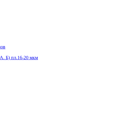
дов
А. Б) пл.16-20 мкм