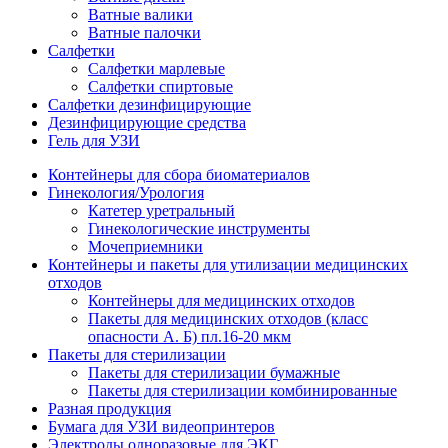
Ватные валики
Ватные палочки
Салфетки
Салфетки марлевые
Салфетки спиртовые
Салфетки дезинфицирующие
Дезинфицирующие средства
Гель для УЗИ
Контейнеры для сбора биоматериалов
Гинекология/Урология
Катетер уретральный
Гинекологические инструменты
Мочеприемники
Контейнеры и пакеты для утилизации медицинских
отходов
Контейнеры для медицинских отходов
Пакеты для медицинских отходов (класс
опасности А. Б) пл.16-20 мкм
Пакеты для стерилизации
Пакеты для стерилизации бумажные
Пакеты для стерилизации комбинированные
Разная продукция
Бумага для УЗИ видеопринтеров
Электроды одноразовые для ЭКГ