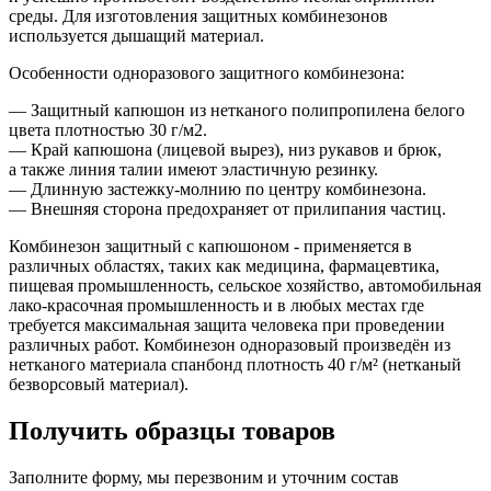
среды. Для изготовления защитных комбинезонов
используется дышащий материал.
Особенности одноразового защитного комбинезона:
— Защитный капюшон из нетканого полипропилена белого
цвета плотностью 30 г/м2.
— Край капюшона (лицевой вырез), низ рукавов и брюк,
а также линия талии имеют эластичную резинку.
— Длинную
застежку-молнию
по центру комбинезона.
— Внешняя сторона предохраняет от прилипания частиц.
Комбинезон защитный с капюшоном - применяется в
различных областях, таких как медицина, фармацевтика,
пищевая промышленность, сельское хозяйство, автомобильная
лако-красочная промышленность и в любых местах где
требуется максимальная защита человека при проведении
различных работ. Комбинезон одноразовый произведён из
нетканого материала спанбонд плотность 40 г/м² (нетканый
безворсовый материал).
Получить образцы товаров
Заполните форму, мы перезвоним и уточним состав