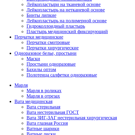
Лейкопластыри на тканевой основе
Лейкопластырь на нетканевой основе
Бинты липкие
Лейкопластырь на полимерной основе
Гидроколлоидный пластырь
Пластырь медицинский фиксирующий
Перчатки медицинские
Перчатки смотровые
Перчатки хирургические
Одноразовое белье, простыни
Маски
Простыни одноразовые
Бахилы оптом
Полотенца салфетки одноразовые
Марля
Марля в роликах
Марля в отрезах
Вата медицинская
Вата стерильная
Вата нестерильная ГОСТ
Вата ЗИГ-ЗАГ нестерильная хирургическая
Вата глазная Россия
Ватные шарики
Ватные диски