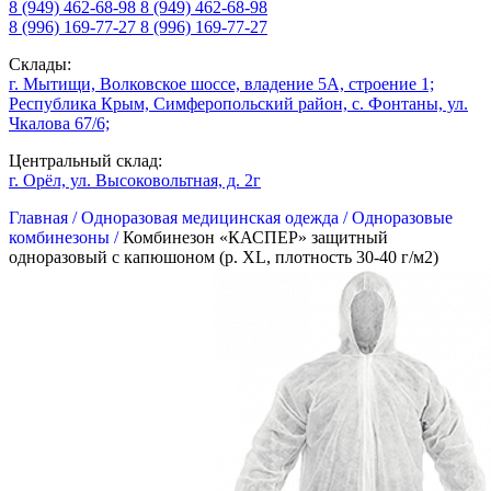
8 (949) 462-68-98
8 (949) 462-68-98
8 (996) 169-77-27
8 (996) 169-77-27
Склады:
г. Мытищи, Волковское шоссе, владение 5А, строение 1;
Республика Крым, Симферопольский район, с. Фонтаны, ул.
Чкалова 67/6;
Центральный склад:
г. Орёл, ул. Высоковольтная, д. 2г
Главная /
Одноразовая медицинская одежда /
Одноразовые
комбинезоны /
Комбинезон «КАСПЕР» защитный
одноразовый с капюшоном (р. XL, плотность 30-40 г/м2)