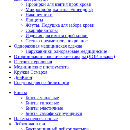
Пробирки для взятия проб крови
Микропробирка типа Эппендорф
Наконечники
Ланцеты
Жгуты, Подушка для забора крови
Скарификаторы
Изделия для взятия проб крови
Стекло предметное, покровное
Одноразовая медицинская одежда
Нарукавники одноразовые медицинские
Оториноларингологические товары (ЛОР-товары)
Гастроэнтерология
Медицинские инструменты
Кружка Эсмарха
ДиаКлон
Средства для реабилитации
Бинты
Бинты марлевые
Бинты гипсовые
Бинты эластичные
Бинты самофиксирующиеся
Пакеты перевязочные
Лейкопластыри
Бактерицидный лейкопластырь