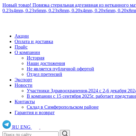
Новый товар! Повязка стерильная адгезивная из нетканного ма
0.23x4mm, 0.23x6mm, 0.23x8mm, 0.20x4mm, 0.20x6mm, 0.20x8
Акции
Оплата и доставка
Прайс
О компании
История
Наши достижения
Не является публичной офертой
Отдел претензий
Экспорт
Новости
Участники Здравоохранения-2024 с 2-6 декабря 202
В компании с 15 сентября 2025г. работает предста
Контакты
Склад в Симферопольском районе
Гарантия и возврат
RU
ENG