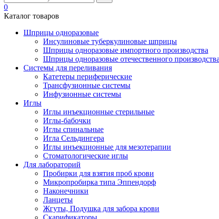
0
Каталог товаров
Шприцы одноразовые
Инсулиновые туберкулиновые шприцы
Шприцы одноразовые импортного производства
Шприцы одноразовые отечественного производств
Системы для переливания
Катетеры периферические
Трансфузионные системы
Инфузионные системы
Иглы
Иглы инъекционные стерильные
Иглы-бабочки
Иглы спинальные
Игла Сельдингера
Иглы инъекционные для мезотерапии
Стоматологические иглы
Для лабораторий
Пробирки для взятия проб крови
Микропробирка типа Эппендорф
Наконечники
Ланцеты
Жгуты, Подушка для забора крови
Скарификаторы