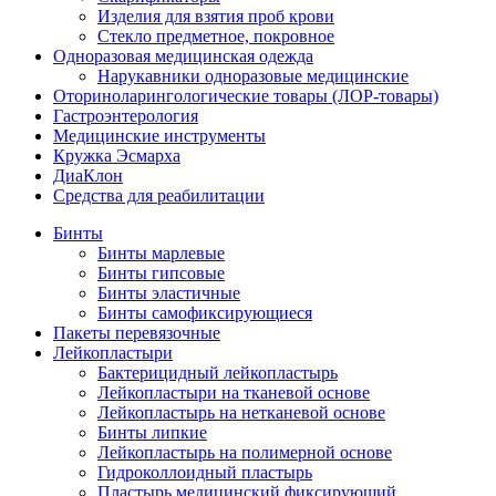
Изделия для взятия проб крови
Стекло предметное, покровное
Одноразовая медицинская одежда
Нарукавники одноразовые медицинские
Оториноларингологические товары (ЛОР-товары)
Гастроэнтерология
Медицинские инструменты
Кружка Эсмарха
ДиаКлон
Средства для реабилитации
Бинты
Бинты марлевые
Бинты гипсовые
Бинты эластичные
Бинты самофиксирующиеся
Пакеты перевязочные
Лейкопластыри
Бактерицидный лейкопластырь
Лейкопластыри на тканевой основе
Лейкопластырь на нетканевой основе
Бинты липкие
Лейкопластырь на полимерной основе
Гидроколлоидный пластырь
Пластырь медицинский фиксирующий