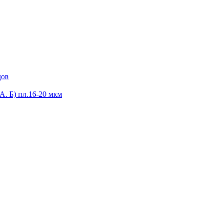
дов
А. Б) пл.16-20 мкм