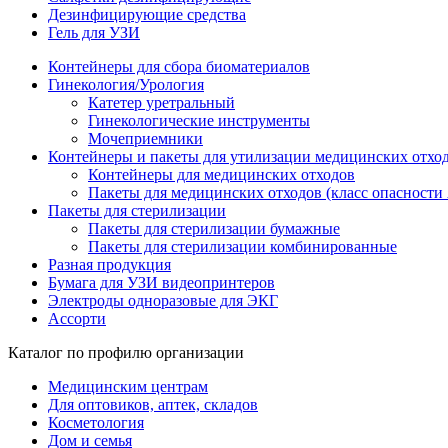
Дезинфицирующие средства
Гель для УЗИ
Контейнеры для сбора биоматериалов
Гинекология/Урология
Катетер уретральный
Гинекологические инструменты
Мочеприемники
Контейнеры и пакеты для утилизации медицинских отхо
Контейнеры для медицинских отходов
Пакеты для медицинских отходов (класс опасности 
Пакеты для стерилизации
Пакеты для стерилизации бумажные
Пакеты для стерилизации комбинированные
Разная продукция
Бумага для УЗИ видеопринтеров
Электроды одноразовые для ЭКГ
Ассорти
Каталог по профилю организации
Медицинским центрам
Для оптовиков, аптек, складов
Косметология
Дом и семья