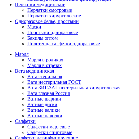
Перчатки медицинские
Перчатки смотровые
Перчатки хирургические
Одноразовое белье, простыни
Маски
Простыни одноразовые
Бахилы оптом
Полотенца салфетки одноразовые
Марля
Марля в роликах
Марля в отрезах
Вата медицинская
Вата стерильная
Вата нестерильная ГОСТ
Вата ЗИГ-ЗАГ нестерильная хирургическая
Вата глазная Россия
Ватные шарики
Ватные диски
Ватные валики
Ватные палочки
Салфетки
Салфетки марлевые
Салфетки спиртовые
Салфетки дезинфицирующие