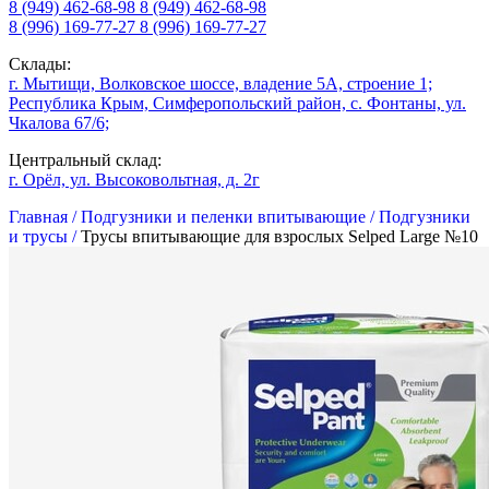
8 (949) 462-68-98
8 (949) 462-68-98
8 (996) 169-77-27
8 (996) 169-77-27
Склады:
г. Мытищи, Волковское шоссе, владение 5А, строение 1;
Республика Крым, Симферопольский район, с. Фонтаны, ул.
Чкалова 67/6;
Центральный склад:
г. Орёл, ул. Высоковольтная, д. 2г
Главная /
Подгузники и пеленки впитывающие /
Подгузники
и трусы /
Трусы впитывающие для взрослых Selped Large №10