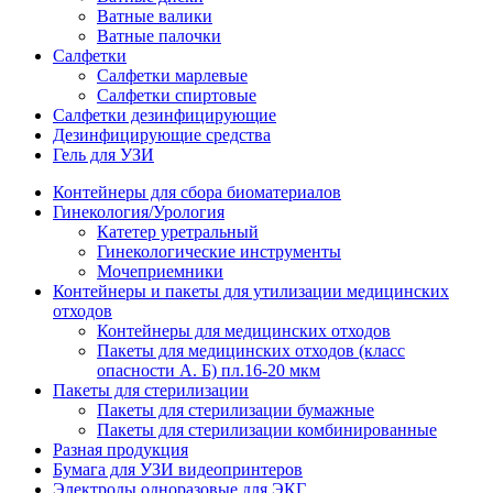
Ватные валики
Ватные палочки
Салфетки
Салфетки марлевые
Салфетки спиртовые
Салфетки дезинфицирующие
Дезинфицирующие средства
Гель для УЗИ
Контейнеры для сбора биоматериалов
Гинекология/Урология
Катетер уретральный
Гинекологические инструменты
Мочеприемники
Контейнеры и пакеты для утилизации медицинских
отходов
Контейнеры для медицинских отходов
Пакеты для медицинских отходов (класс
опасности А. Б) пл.16-20 мкм
Пакеты для стерилизации
Пакеты для стерилизации бумажные
Пакеты для стерилизации комбинированные
Разная продукция
Бумага для УЗИ видеопринтеров
Электроды одноразовые для ЭКГ