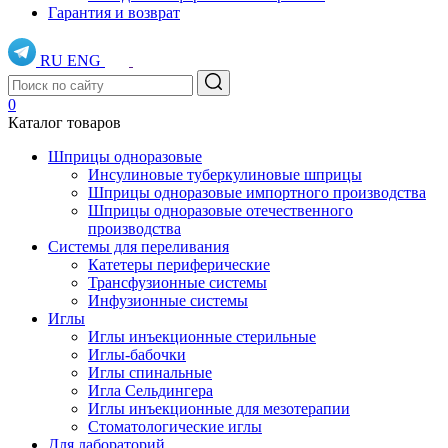
Гарантия и возврат
RU
ENG
0
Каталог товаров
Шприцы одноразовые
Инсулиновые туберкулиновые шприцы
Шприцы одноразовые импортного производства
Шприцы одноразовые отечественного
производства
Системы для переливания
Катетеры периферические
Трансфузионные системы
Инфузионные системы
Иглы
Иглы инъекционные стерильные
Иглы-бабочки
Иглы спинальные
Игла Сельдингера
Иглы инъекционные для мезотерапии
Стоматологические иглы
Для лабораторий