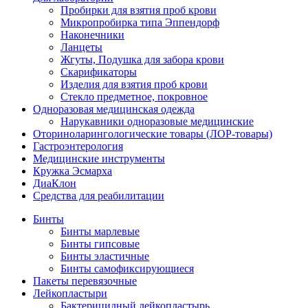
Пробирки для взятия проб крови
Микропробирка типа Эппендорф
Наконечники
Ланцеты
Жгуты, Подушка для забора крови
Скарификаторы
Изделия для взятия проб крови
Стекло предметное, покровное
Одноразовая медицинская одежда
Нарукавники одноразовые медицинские
Оториноларингологические товары (ЛОР-товары)
Гастроэнтерология
Медицинские инструменты
Кружка Эсмарха
ДиаКлон
Средства для реабилитации
Бинты
Бинты марлевые
Бинты гипсовые
Бинты эластичные
Бинты самофиксирующиеся
Пакеты перевязочные
Лейкопластыри
Бактерицидный лейкопластырь