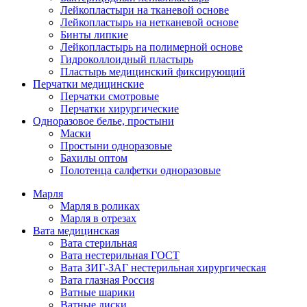
Лейкопластыри на тканевой основе
Лейкопластырь на нетканевой основе
Бинты липкие
Лейкопластырь на полимерной основе
Гидроколлоидный пластырь
Пластырь медицинский фиксирующий
Перчатки медицинские
Перчатки смотровые
Перчатки хирургические
Одноразовое белье, простыни
Маски
Простыни одноразовые
Бахилы оптом
Полотенца салфетки одноразовые
Марля
Марля в роликах
Марля в отрезах
Вата медицинская
Вата стерильная
Вата нестерильная ГОСТ
Вата ЗИГ-ЗАГ нестерильная хирургическая
Вата глазная Россия
Ватные шарики
Ватные диски