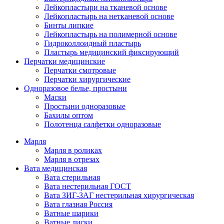
Лейкопластыри на тканевой основе
Лейкопластырь на нетканевой основе
Бинты липкие
Лейкопластырь на полимерной основе
Гидроколлоидный пластырь
Пластырь медицинский фиксирующий
Перчатки медицинские
Перчатки смотровые
Перчатки хирургические
Одноразовое белье, простыни
Маски
Простыни одноразовые
Бахилы оптом
Полотенца салфетки одноразовые
Марля
Марля в роликах
Марля в отрезах
Вата медицинская
Вата стерильная
Вата нестерильная ГОСТ
Вата ЗИГ-ЗАГ нестерильная хирургическая
Вата глазная Россия
Ватные шарики
Ватные диски