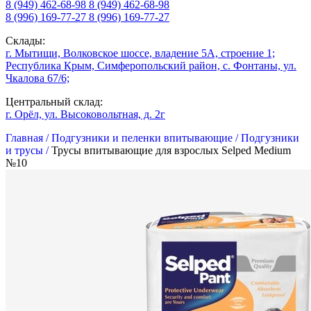
8 (949) 462-68-98
8 (949) 462-68-98
8 (996) 169-77-27
8 (996) 169-77-27
Склады:
г. Мытищи, Волковское шоссе, владение 5А, строение 1;
Республика Крым, Симферопольский район, с. Фонтаны, ул.
Чкалова 67/6;
Центральный склад:
г. Орёл, ул. Высоковольтная, д. 2г
Главная /
Подгузники и пеленки впитывающие /
Подгузники
и трусы /
Трусы впитывающие для взрослых Selped Medium
№10