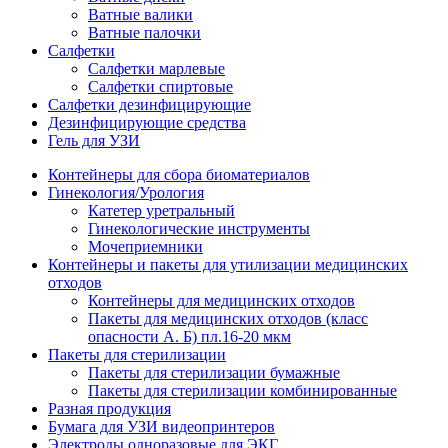
Ватные валики
Ватные палочки
Салфетки
Салфетки марлевые
Салфетки спиртовые
Салфетки дезинфицирующие
Дезинфицирующие средства
Гель для УЗИ
Контейнеры для сбора биоматериалов
Гинекология/Урология
Катетер уретральный
Гинекологические инструменты
Мочеприемники
Контейнеры и пакеты для утилизации медицинских
отходов
Контейнеры для медицинских отходов
Пакеты для медицинских отходов (класс
опасности А. Б) пл.16-20 мкм
Пакеты для стерилизации
Пакеты для стерилизации бумажные
Пакеты для стерилизации комбинированные
Разная продукция
Бумага для УЗИ видеопринтеров
Электроды одноразовые для ЭКГ