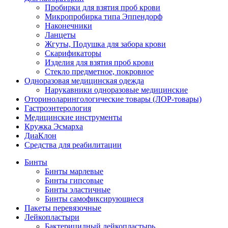
Пробирки для взятия проб крови
Микропробирка типа Эппендорф
Наконечники
Ланцеты
Жгуты, Подушка для забора крови
Скарификаторы
Изделия для взятия проб крови
Стекло предметное, покровное
Одноразовая медицинская одежда
Нарукавники одноразовые медицинские
Оториноларингологические товары (ЛОР-товары)
Гастроэнтерология
Медицинские инструменты
Кружка Эсмарха
ДиаКлон
Средства для реабилитации
Бинты
Бинты марлевые
Бинты гипсовые
Бинты эластичные
Бинты самофиксирующиеся
Пакеты перевязочные
Лейкопластыри
Бактерицидный лейкопластырь