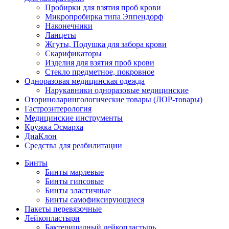
Пробирки для взятия проб крови
Микропробирка типа Эппендорф
Наконечники
Ланцеты
Жгуты, Подушка для забора крови
Скарификаторы
Изделия для взятия проб крови
Стекло предметное, покровное
Одноразовая медицинская одежда
Нарукавники одноразовые медицинские
Оториноларингологические товары (ЛОР-товары)
Гастроэнтерология
Медицинские инструменты
Кружка Эсмарха
ДиаКлон
Средства для реабилитации
Бинты
Бинты марлевые
Бинты гипсовые
Бинты эластичные
Бинты самофиксирующиеся
Пакеты перевязочные
Лейкопластыри
Бактерицидный лейкопластырь