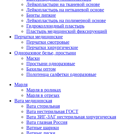
Лейкопластыри на тканевой основе
Лейкопластырь на нетканевой основе
Бинты липкие
Лейкопластырь на полимерной основе
Гидроколлоидный пластырь
Пластырь медицинский фиксирующий
Перчатки медицинские
Перчатки смотровые
Перчатки хирургические
Одноразовое белье, простыни
Маски
Простыни одноразовые
Бахилы оптом
Полотенца салфетки одноразовые
Марля
Марля в роликах
Марля в отрезах
Вата медицинская
Вата стерильная
Вата нестерильная ГОСТ
Вата ЗИГ-ЗАГ нестерильная хирургическая
Вата глазная Россия
Ватные шарики
Ватные диски