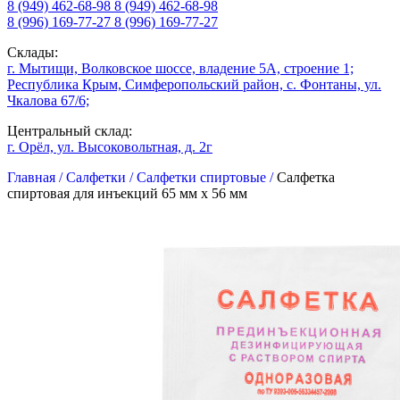
8 (949) 462-68-98
8 (949) 462-68-98
8 (996) 169-77-27
8 (996) 169-77-27
Склады:
г. Мытищи, Волковское шоссе, владение 5А, строение 1;
Республика Крым, Симферопольский район, с. Фонтаны, ул.
Чкалова 67/6;
Центральный склад:
г. Орёл, ул. Высоковольтная, д. 2г
Главная /
Салфетки /
Салфетки спиртовые /
Салфетка
спиртовая для инъекций 65 мм х 56 мм