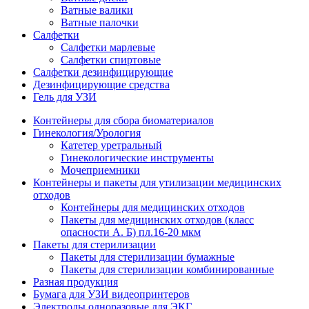
Ватные валики
Ватные палочки
Салфетки
Салфетки марлевые
Салфетки спиртовые
Салфетки дезинфицирующие
Дезинфицирующие средства
Гель для УЗИ
Контейнеры для сбора биоматериалов
Гинекология/Урология
Катетер уретральный
Гинекологические инструменты
Мочеприемники
Контейнеры и пакеты для утилизации медицинских
отходов
Контейнеры для медицинских отходов
Пакеты для медицинских отходов (класс
опасности А. Б) пл.16-20 мкм
Пакеты для стерилизации
Пакеты для стерилизации бумажные
Пакеты для стерилизации комбинированные
Разная продукция
Бумага для УЗИ видеопринтеров
Электроды одноразовые для ЭКГ