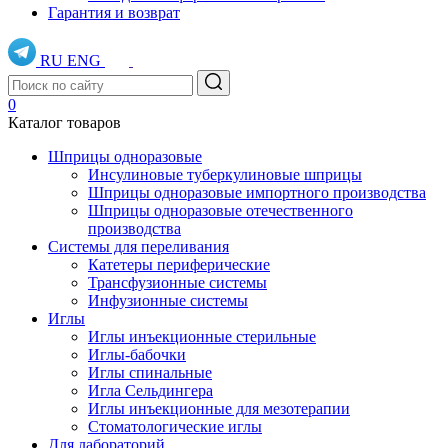
Гарантия и возврат
RU
ENG
0
Каталог товаров
Шприцы одноразовые
Инсулиновые туберкулиновые шприцы
Шприцы одноразовые импортного производства
Шприцы одноразовые отечественного
производства
Системы для переливания
Катетеры периферические
Трансфузионные системы
Инфузионные системы
Иглы
Иглы инъекционные стерильные
Иглы-бабочки
Иглы спинальные
Игла Сельдингера
Иглы инъекционные для мезотерапии
Стоматологические иглы
Для лабораторий