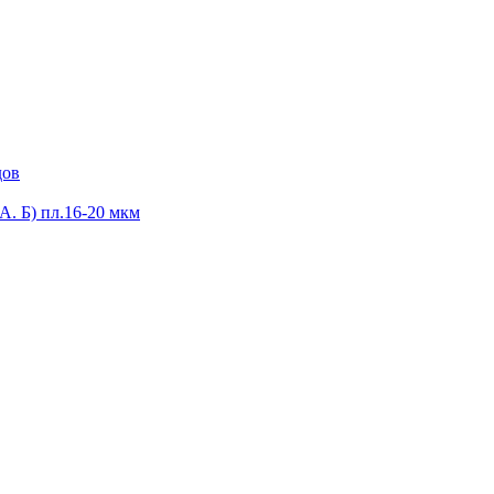
дов
А. Б) пл.16-20 мкм