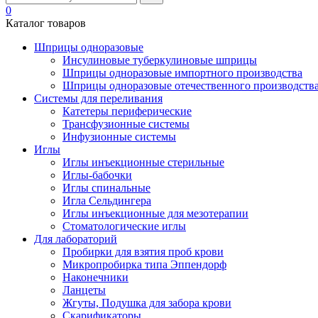
0
Каталог товаров
Шприцы одноразовые
Инсулиновые туберкулиновые шприцы
Шприцы одноразовые импортного производства
Шприцы одноразовые отечественного производств
Системы для переливания
Катетеры периферические
Трансфузионные системы
Инфузионные системы
Иглы
Иглы инъекционные стерильные
Иглы-бабочки
Иглы спинальные
Игла Сельдингера
Иглы инъекционные для мезотерапии
Стоматологические иглы
Для лабораторий
Пробирки для взятия проб крови
Микропробирка типа Эппендорф
Наконечники
Ланцеты
Жгуты, Подушка для забора крови
Скарификаторы