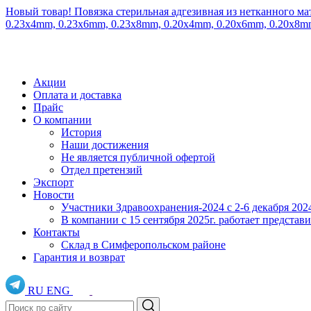
Новый товар! Повязка стерильная адгезивная из нетканного ма
0.23x4mm, 0.23x6mm, 0.23x8mm, 0.20x4mm, 0.20x6mm, 0.20x8
Акции
Оплата и доставка
Прайс
О компании
История
Наши достижения
Не является публичной офертой
Отдел претензий
Экспорт
Новости
Участники Здравоохранения-2024 с 2-6 декабря 202
В компании с 15 сентября 2025г. работает предста
Контакты
Склад в Симферопольском районе
Гарантия и возврат
RU
ENG