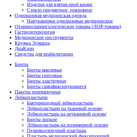
Изделия для взятия проб крови
Стекло предметное, покровное
Одноразовая медицинская одежда
Нарукавники одноразовые медицинские
Оториноларингологические товары (ЛОР-товары)
Гастроэнтерология
Медицинские инструменты
Кружка Эсмарха
ДиаКлон
Средства для реабилитации
Бинты
Бинты марлевые
Бинты гипсовые
Бинты эластичные
Бинты самофиксирующиеся
Пакеты перевязочные
Лейкопластыри
Бактерицидный лейкопластырь
Лейкопластыри на тканевой основе
Лейкопластырь на нетканевой основе
Бинты липкие
Лейкопластырь на полимерной основе
Гидроколлоидный пластырь
Пластырь медицинский фиксирующий