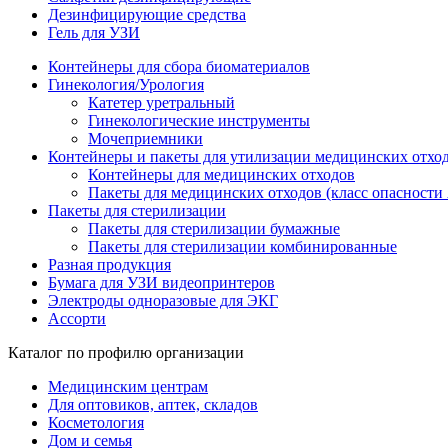
Дезинфицирующие средства
Гель для УЗИ
Контейнеры для сбора биоматериалов
Гинекология/Урология
Катетер уретральный
Гинекологические инструменты
Мочеприемники
Контейнеры и пакеты для утилизации медицинских отхо
Контейнеры для медицинских отходов
Пакеты для медицинских отходов (класс опасности 
Пакеты для стерилизации
Пакеты для стерилизации бумажные
Пакеты для стерилизации комбинированные
Разная продукция
Бумага для УЗИ видеопринтеров
Электроды одноразовые для ЭКГ
Ассорти
Каталог по профилю организации
Медицинским центрам
Для оптовиков, аптек, складов
Косметология
Дом и семья