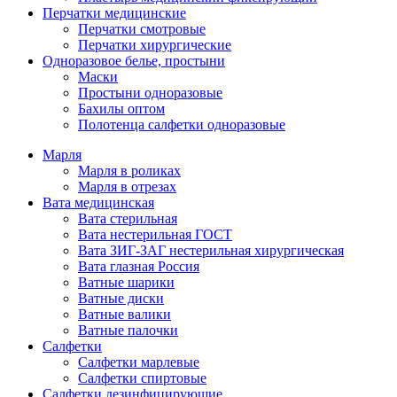
Перчатки медицинские
Перчатки смотровые
Перчатки хирургические
Одноразовое белье, простыни
Маски
Простыни одноразовые
Бахилы оптом
Полотенца салфетки одноразовые
Марля
Марля в роликах
Марля в отрезах
Вата медицинская
Вата стерильная
Вата нестерильная ГОСТ
Вата ЗИГ-ЗАГ нестерильная хирургическая
Вата глазная Россия
Ватные шарики
Ватные диски
Ватные валики
Ватные палочки
Салфетки
Салфетки марлевые
Салфетки спиртовые
Салфетки дезинфицирующие