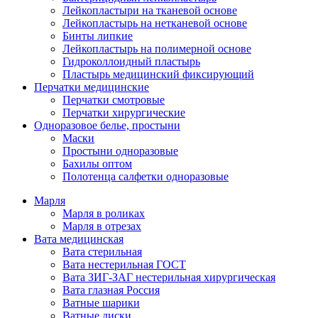
Лейкопластыри на тканевой основе
Лейкопластырь на нетканевой основе
Бинты липкие
Лейкопластырь на полимерной основе
Гидроколлоидный пластырь
Пластырь медицинский фиксирующий
Перчатки медицинские
Перчатки смотровые
Перчатки хирургические
Одноразовое белье, простыни
Маски
Простыни одноразовые
Бахилы оптом
Полотенца салфетки одноразовые
Марля
Марля в роликах
Марля в отрезах
Вата медицинская
Вата стерильная
Вата нестерильная ГОСТ
Вата ЗИГ-ЗАГ нестерильная хирургическая
Вата глазная Россия
Ватные шарики
Ватные диски