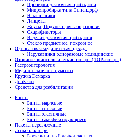
Пробирки для взятия проб крови
Микропробирка типа Эппендорф
Наконечники
Ланцеты
Жгуты, Подушка для забора крови
Скарификаторы
Изделия для взятия проб крови
Стекло предметное, покровное
Одноразовая медицинская одежда
Нарукавники одноразовые медицинские
Оториноларингологические товары (ЛОР-товары)
Гастроэнтерология
Медицинские инструменты
Кружка Эсмарха
ДиаКлон
Средства для реабилитации
Бинты
Бинты марлевые
Бинты гипсовые
Бинты эластичные
Бинты самофиксирующиеся
Пакеты перевязочные
Лейкопластыри
Бактерицидный лейкопластырь