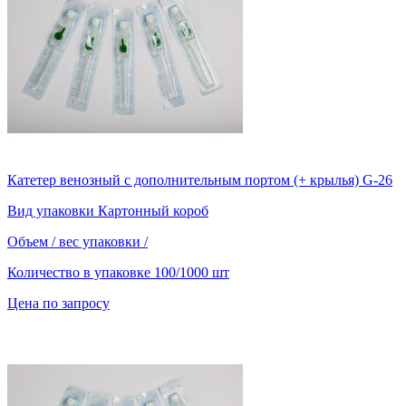
Катетер венозный с дополнительным портом (+ крылья) G-26
Вид упаковки
Картонный короб
Объем / вес упаковки
/
Количество в упаковке
100/1000 шт
Цена по запросу