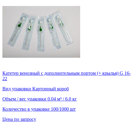
Катетер венозный с дополнительным портом (+ крылья) G 16-
22
Вид упаковки
Картонный короб
Объем / вес упаковки
0.04 м³ / 6.0 кг
Количество в упаковке
100/1000 шт
Цена по запросу