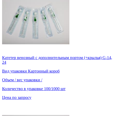
Катетер венозный с дополнительным портом (+крылья) G-14,
24
Вид упаковки
Картонный короб
Объем / вес упаковки
/
Количество в упаковке
100/1000 шт
Цена по запросу