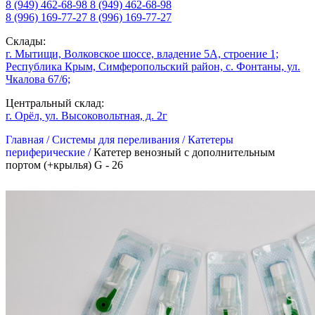
8 (949) 462-68-98
8 (949) 462-68-98
8 (996) 169-77-27
8 (996) 169-77-27
Склады:
г. Мытищи, Волковское шоссе, владение 5А, строение 1;
Республика Крым, Симферопольский район, с. Фонтаны, ул.
Чкалова 67/6;
Центральный склад:
г. Орёл, ул. Высоковольтная, д. 2г
Главная /
Системы для переливания /
Катетеры
периферические /
Катетер венозный с дополнительным
портом (+крылья) G - 26