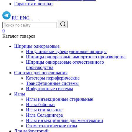
Гарантия и возврат
RU
ENG
0
Каталог товаров
Шприцы одноразовые
Инсулиновые туберкулиновые шприцы
Шприцы одноразовые импортного производства
Шприцы одноразовые отечественного
производства
Системы для переливания
Катетеры периферические
Трансфузионные системы
Инфузионные системы
Иглы
Иглы инъекционные стерильные
Иглы-бабочки
Иглы спинальные
Игла Сельдингера
Иглы инъекционные для мезотерапии
Стоматологические иглы
Для лабораторий