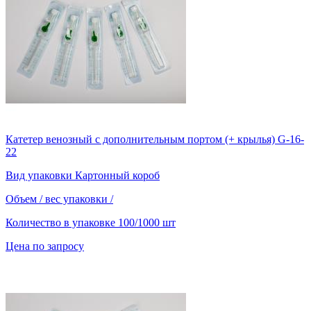
Катетер венозный с дополнительным портом (+ крылья) G-16-
22
Вид упаковки
Картонный короб
Объем / вес упаковки
/
Количество в упаковке
100/1000 шт
Цена по запросу