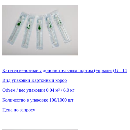
Катетер венозный с дополнительным портом (+крылья) G - 14
Вид упаковки
Картонный короб
Объем / вес упаковки
0.04 м³ / 6.0 кг
Количество в упаковке
100/1000 шт
Цена по запросу