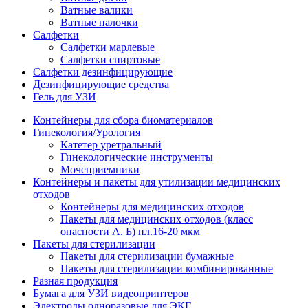
Ватные валики
Ватные палочки
Салфетки
Салфетки марлевые
Салфетки спиртовые
Салфетки дезинфицирующие
Дезинфицирующие средства
Гель для УЗИ
Контейнеры для сбора биоматериалов
Гинекология/Урология
Катетер уретральный
Гинекологические инструменты
Мочеприемники
Контейнеры и пакеты для утилизации медицинских
отходов
Контейнеры для медицинских отходов
Пакеты для медицинских отходов (класс
опасности А. Б) пл.16-20 мкм
Пакеты для стерилизации
Пакеты для стерилизации бумажные
Пакеты для стерилизации комбинированные
Разная продукция
Бумага для УЗИ видеопринтеров
Электроды одноразовые для ЭКГ