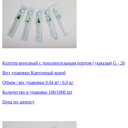
Катетер венозный с дополнительным портом (+крылья) G - 26
Вид упаковки
Картонный короб
Объем / вес упаковки
0.04 м³ / 6.0 кг
Количество в упаковке
100/1000 шт
Цена по запросу