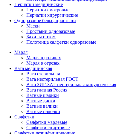
Перчатки медицинские
Перчатки смотровые
Перчатки хирургические
Одноразовое белье, простыни
Маски
Простыни одноразовые
Бахилы оптом
Полотенца салфетки одноразовые
Марля
Марля в роликах
Марля в отрезах
Вата медицинская
Вата стерильная
Вата нестерильная ГОСТ
Вата ЗИГ-ЗАГ нестерильная хирургическая
Вата глазная Россия
Ватные шарики
Ватные диски
Ватные валики
Ватные палочки
Салфетки
Салфетки марлевые
Салфетки спиртовые
Салфетки дезинфицирующие