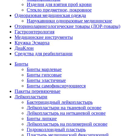
Изделия для взятия проб крови
Стекло предметное, покровное
Одноразовая медицинская одежда
Нарукавники одноразовые медицинские
Оториноларингологические товары (ЛОР-товары)
Гастроэнтерология
Медицинские инструменты
Кружка Эсмарха
ДиаКлон
Средства для реабилитации
Бинты
Бинты марлевые
Бинты гипсовые
Бинты эластичные
Бинты самофиксирующиеся
Пакеты перевязочные
Лейкопластыри
Бактерицидный лейкопластырь
Лейкопластыри на тканевой основе
Лейкопластырь на нетканевой основе
Бинты липкие
Лейкопластырь на полимерной основе
Гидроколлоидный пластырь
Пластырь медицинский фиксирующий