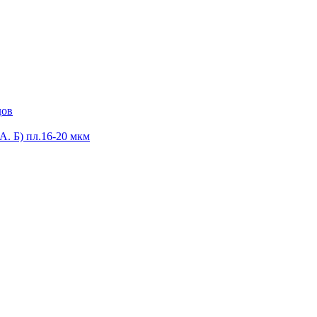
дов
А. Б) пл.16-20 мкм