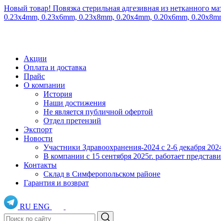
Новый товар! Повязка стерильная адгезивная из нетканного ма
0.23x4mm, 0.23x6mm, 0.23x8mm, 0.20x4mm, 0.20x6mm, 0.20x8
Акции
Оплата и доставка
Прайс
О компании
История
Наши достижения
Не является публичной офертой
Отдел претензий
Экспорт
Новости
Участники Здравоохранения-2024 с 2-6 декабря 202
В компании с 15 сентября 2025г. работает предста
Контакты
Склад в Симферопольском районе
Гарантия и возврат
RU
ENG