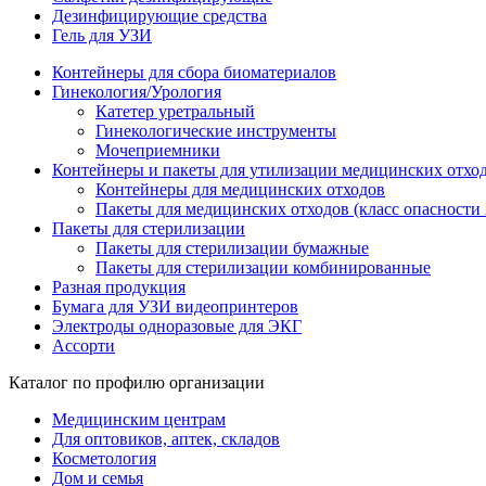
Дезинфицирующие средства
Гель для УЗИ
Контейнеры для сбора биоматериалов
Гинекология/Урология
Катетер уретральный
Гинекологические инструменты
Мочеприемники
Контейнеры и пакеты для утилизации медицинских отхо
Контейнеры для медицинских отходов
Пакеты для медицинских отходов (класс опасности 
Пакеты для стерилизации
Пакеты для стерилизации бумажные
Пакеты для стерилизации комбинированные
Разная продукция
Бумага для УЗИ видеопринтеров
Электроды одноразовые для ЭКГ
Ассорти
Каталог по профилю организации
Медицинским центрам
Для оптовиков, аптек, складов
Косметология
Дом и семья