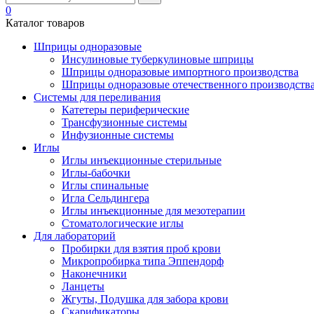
0
Каталог товаров
Шприцы одноразовые
Инсулиновые туберкулиновые шприцы
Шприцы одноразовые импортного производства
Шприцы одноразовые отечественного производств
Системы для переливания
Катетеры периферические
Трансфузионные системы
Инфузионные системы
Иглы
Иглы инъекционные стерильные
Иглы-бабочки
Иглы спинальные
Игла Сельдингера
Иглы инъекционные для мезотерапии
Стоматологические иглы
Для лабораторий
Пробирки для взятия проб крови
Микропробирка типа Эппендорф
Наконечники
Ланцеты
Жгуты, Подушка для забора крови
Скарификаторы