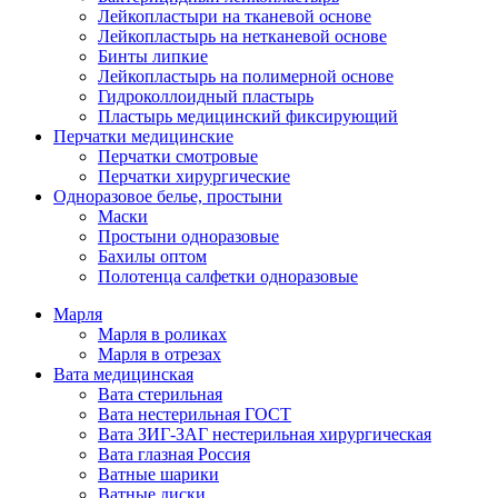
Лейкопластыри на тканевой основе
Лейкопластырь на нетканевой основе
Бинты липкие
Лейкопластырь на полимерной основе
Гидроколлоидный пластырь
Пластырь медицинский фиксирующий
Перчатки медицинские
Перчатки смотровые
Перчатки хирургические
Одноразовое белье, простыни
Маски
Простыни одноразовые
Бахилы оптом
Полотенца салфетки одноразовые
Марля
Марля в роликах
Марля в отрезах
Вата медицинская
Вата стерильная
Вата нестерильная ГОСТ
Вата ЗИГ-ЗАГ нестерильная хирургическая
Вата глазная Россия
Ватные шарики
Ватные диски