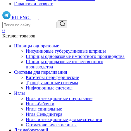
Гарантия и возврат
RU
ENG
0
Каталог товаров
Шприцы одноразовые
Инсулиновые туберкулиновые шприцы
Шприцы одноразовые импортного производства
Шприцы одноразовые отечественного
производства
Системы для переливания
Катетеры периферические
Трансфузионные системы
Инфузионные системы
Иглы
Иглы инъекционные стерильные
Иглы-бабочки
Иглы спинальные
Игла Сельдингера
Иглы инъекционные для мезотерапии
Стоматологические иглы
Для лабораторий