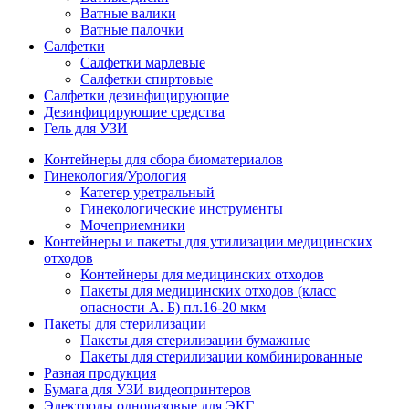
Ватные валики
Ватные палочки
Салфетки
Салфетки марлевые
Салфетки спиртовые
Салфетки дезинфицирующие
Дезинфицирующие средства
Гель для УЗИ
Контейнеры для сбора биоматериалов
Гинекология/Урология
Катетер уретральный
Гинекологические инструменты
Мочеприемники
Контейнеры и пакеты для утилизации медицинских
отходов
Контейнеры для медицинских отходов
Пакеты для медицинских отходов (класс
опасности А. Б) пл.16-20 мкм
Пакеты для стерилизации
Пакеты для стерилизации бумажные
Пакеты для стерилизации комбинированные
Разная продукция
Бумага для УЗИ видеопринтеров
Электроды одноразовые для ЭКГ