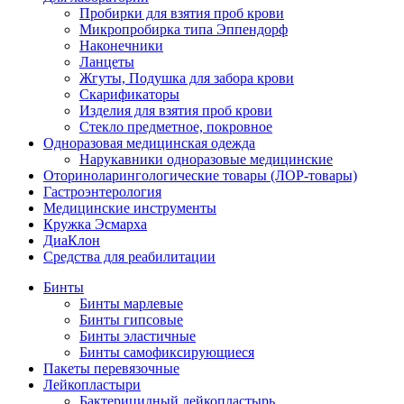
Пробирки для взятия проб крови
Микропробирка типа Эппендорф
Наконечники
Ланцеты
Жгуты, Подушка для забора крови
Скарификаторы
Изделия для взятия проб крови
Стекло предметное, покровное
Одноразовая медицинская одежда
Нарукавники одноразовые медицинские
Оториноларингологические товары (ЛОР-товары)
Гастроэнтерология
Медицинские инструменты
Кружка Эсмарха
ДиаКлон
Средства для реабилитации
Бинты
Бинты марлевые
Бинты гипсовые
Бинты эластичные
Бинты самофиксирующиеся
Пакеты перевязочные
Лейкопластыри
Бактерицидный лейкопластырь