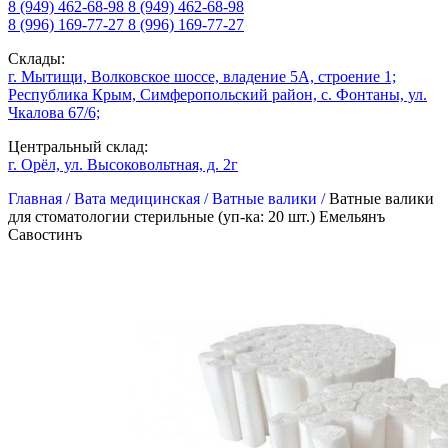
8 (949) 462-68-98
8 (949) 462-68-98
8 (996) 169-77-27
8 (996) 169-77-27
Склады:
г. Мытищи, Волковское шоссе, владение 5А, строение 1;
Республика Крым, Симферопольский район, с. Фонтаны, ул.
Чкалова 67/6;
Центральный склад:
г. Орёл, ул. Высоковольтная, д. 2г
Главная /
Вата медицинская /
Ватные валики /
Ватные валики
для стоматологии стерильные (уп-ка: 20 шт.) Емельянъ
Савостинъ