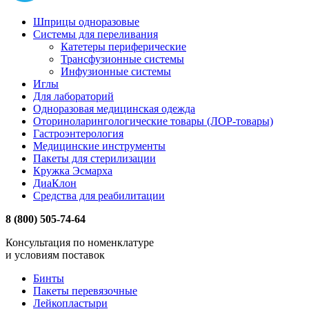
Шприцы одноразовые
Системы для переливания
Катетеры периферические
Трансфузионные системы
Инфузионные системы
Иглы
Для лабораторий
Одноразовая медицинская одежда
Оториноларингологические товары (ЛОР-товары)
Гастроэнтерология
Медицинские инструменты
Пакеты для стерилизации
Кружка Эсмарха
ДиаКлон
Средства для реабилитации
8 (800) 505-74-64
Консультация по номенклатуре
и условиям поставок
Бинты
Пакеты перевязочные
Лейкопластыри