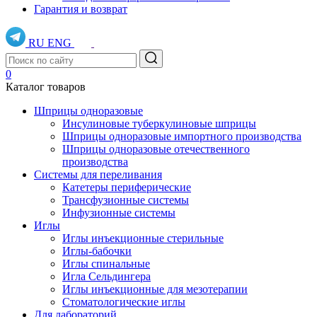
Гарантия и возврат
RU
ENG
0
Каталог товаров
Шприцы одноразовые
Инсулиновые туберкулиновые шприцы
Шприцы одноразовые импортного производства
Шприцы одноразовые отечественного
производства
Системы для переливания
Катетеры периферические
Трансфузионные системы
Инфузионные системы
Иглы
Иглы инъекционные стерильные
Иглы-бабочки
Иглы спинальные
Игла Сельдингера
Иглы инъекционные для мезотерапии
Стоматологические иглы
Для лабораторий