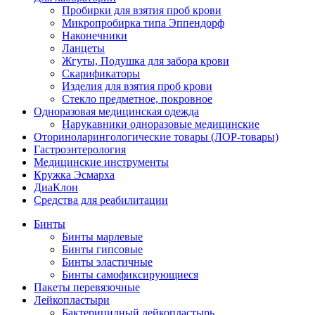
Пробирки для взятия проб крови
Микропробирка типа Эппендорф
Наконечники
Ланцеты
Жгуты, Подушка для забора крови
Скарификаторы
Изделия для взятия проб крови
Стекло предметное, покровное
Одноразовая медицинская одежда
Нарукавники одноразовые медицинские
Оториноларингологические товары (ЛОР-товары)
Гастроэнтерология
Медицинские инструменты
Кружка Эсмарха
ДиаКлон
Средства для реабилитации
Бинты
Бинты марлевые
Бинты гипсовые
Бинты эластичные
Бинты самофиксирующиеся
Пакеты перевязочные
Лейкопластыри
Бактерицидный лейкопластырь