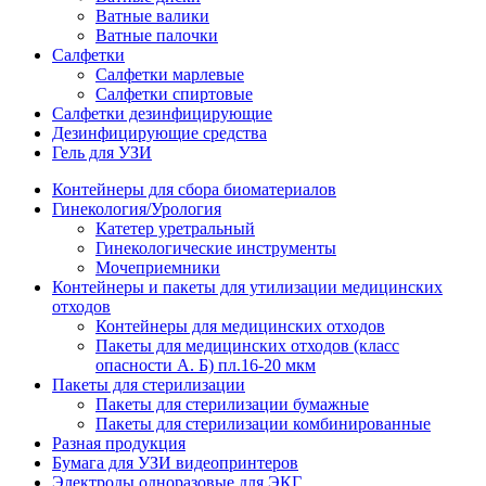
Ватные валики
Ватные палочки
Салфетки
Салфетки марлевые
Салфетки спиртовые
Салфетки дезинфицирующие
Дезинфицирующие средства
Гель для УЗИ
Контейнеры для сбора биоматериалов
Гинекология/Урология
Катетер уретральный
Гинекологические инструменты
Мочеприемники
Контейнеры и пакеты для утилизации медицинских
отходов
Контейнеры для медицинских отходов
Пакеты для медицинских отходов (класс
опасности А. Б) пл.16-20 мкм
Пакеты для стерилизации
Пакеты для стерилизации бумажные
Пакеты для стерилизации комбинированные
Разная продукция
Бумага для УЗИ видеопринтеров
Электроды одноразовые для ЭКГ