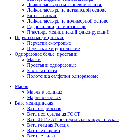
Лейкопластыри на тканевой основе
Лейкопластырь на нетканевой основе
Бинты липкие
Лейкопластырь на полимерной основе
Гидроколлоидный пластырь
Пластырь медицинский фиксирующий
Перчатки медицинские
Перчатки смотровые
Перчатки хирургические
Одноразовое белье, простыни
Маски
Простыни одноразовые
Бахилы оптом
Полотенца салфетки одноразовые
Марля
Марля в роликах
Марля в отрезах
Вата медицинская
Вата стерильная
Вата нестерильная ГОСТ
Вата ЗИГ-ЗАГ нестерильная хирургическая
Вата глазная Россия
Ватные шарики
Ватные диски