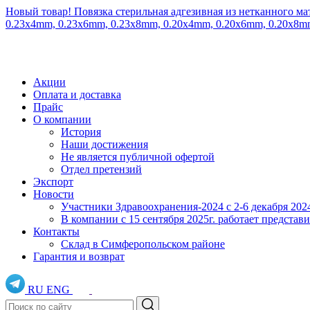
Новый товар! Повязка стерильная адгезивная из нетканного ма
0.23x4mm, 0.23x6mm, 0.23x8mm, 0.20x4mm, 0.20x6mm, 0.20x8
Акции
Оплата и доставка
Прайс
О компании
История
Наши достижения
Не является публичной офертой
Отдел претензий
Экспорт
Новости
Участники Здравоохранения-2024 с 2-6 декабря 202
В компании с 15 сентября 2025г. работает предста
Контакты
Склад в Симферопольском районе
Гарантия и возврат
RU
ENG