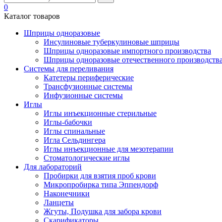
0
Каталог товаров
Шприцы одноразовые
Инсулиновые туберкулиновые шприцы
Шприцы одноразовые импортного производства
Шприцы одноразовые отечественного производств
Системы для переливания
Катетеры периферические
Трансфузионные системы
Инфузионные системы
Иглы
Иглы инъекционные стерильные
Иглы-бабочки
Иглы спинальные
Игла Сельдингера
Иглы инъекционные для мезотерапии
Стоматологические иглы
Для лабораторий
Пробирки для взятия проб крови
Микропробирка типа Эппендорф
Наконечники
Ланцеты
Жгуты, Подушка для забора крови
Скарификаторы