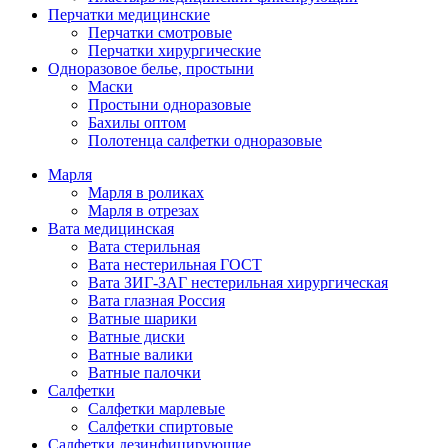
Перчатки медицинские
Перчатки смотровые
Перчатки хирургические
Одноразовое белье, простыни
Маски
Простыни одноразовые
Бахилы оптом
Полотенца салфетки одноразовые
Марля
Марля в роликах
Марля в отрезах
Вата медицинская
Вата стерильная
Вата нестерильная ГОСТ
Вата ЗИГ-ЗАГ нестерильная хирургическая
Вата глазная Россия
Ватные шарики
Ватные диски
Ватные валики
Ватные палочки
Салфетки
Салфетки марлевые
Салфетки спиртовые
Салфетки дезинфицирующие