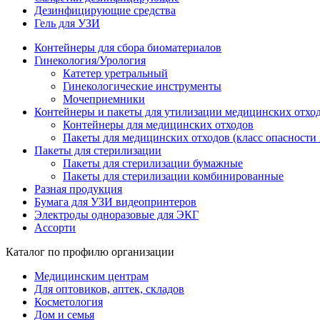
Дезинфицирующие средства
Гель для УЗИ
Контейнеры для сбора биоматериалов
Гинекология/Урология
Катетер уретральный
Гинекологические инструменты
Мочеприемники
Контейнеры и пакеты для утилизации медицинских отхо
Контейнеры для медицинских отходов
Пакеты для медицинских отходов (класс опасности 
Пакеты для стерилизации
Пакеты для стерилизации бумажные
Пакеты для стерилизации комбинированные
Разная продукция
Бумага для УЗИ видеопринтеров
Электроды одноразовые для ЭКГ
Ассорти
Каталог по профилю организации
Медицинским центрам
Для оптовиков, аптек, складов
Косметология
Дом и семья