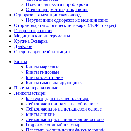
Изделия для взятия проб крови
Стекло предметное, покровное
Одноразовая медицинская одежда
Нарукавники одноразовые медицинские
Оториноларингологические товары (ЛОР-товары)
Гастроэнтерология
Медицинские инструменты
Кружка Эсмарха
ДиаКлон
Средства для реабилитации
Бинты
Бинты марлевые
Бинты гипсовые
Бинты эластичные
Бинты самофиксирующиеся
Пакеты перевязочные
Лейкопластыри
Бактерицидный лейкопластырь
Лейкопластыри на тканевой основе
Лейкопластырь на нетканевой основе
Бинты липкие
Лейкопластырь на полимерной основе
Гидроколлоидный пластырь
Пластырь медицинский фиксирующий