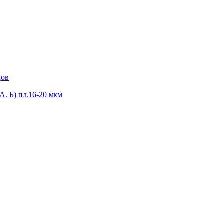
дов
А. Б) пл.16-20 мкм