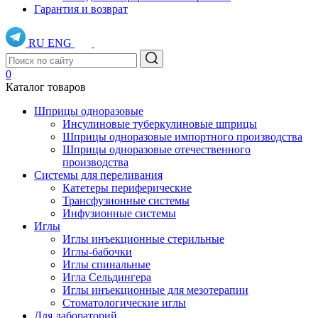
Гарантия и возврат
RU
ENG
0
Каталог товаров
Шприцы одноразовые
Инсулиновые туберкулиновые шприцы
Шприцы одноразовые импортного производства
Шприцы одноразовые отечественного
производства
Системы для переливания
Катетеры периферические
Трансфузионные системы
Инфузионные системы
Иглы
Иглы инъекционные стерильные
Иглы-бабочки
Иглы спинальные
Игла Сельдингера
Иглы инъекционные для мезотерапии
Стоматологические иглы
Для лабораторий