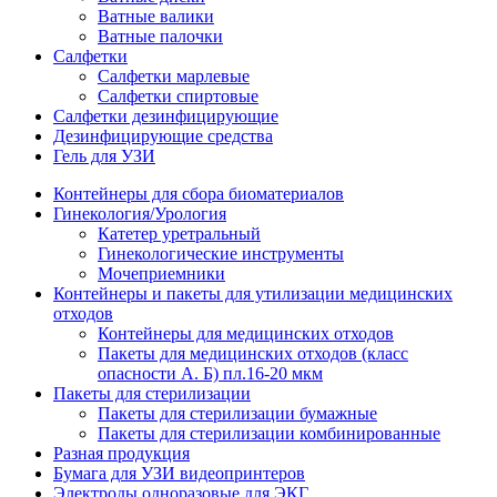
Ватные валики
Ватные палочки
Салфетки
Салфетки марлевые
Салфетки спиртовые
Салфетки дезинфицирующие
Дезинфицирующие средства
Гель для УЗИ
Контейнеры для сбора биоматериалов
Гинекология/Урология
Катетер уретральный
Гинекологические инструменты
Мочеприемники
Контейнеры и пакеты для утилизации медицинских
отходов
Контейнеры для медицинских отходов
Пакеты для медицинских отходов (класс
опасности А. Б) пл.16-20 мкм
Пакеты для стерилизации
Пакеты для стерилизации бумажные
Пакеты для стерилизации комбинированные
Разная продукция
Бумага для УЗИ видеопринтеров
Электроды одноразовые для ЭКГ