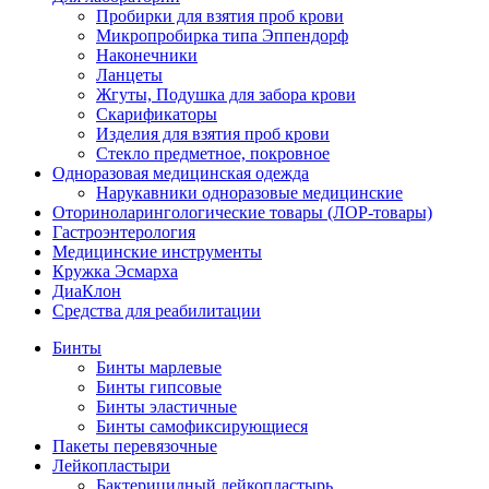
Пробирки для взятия проб крови
Микропробирка типа Эппендорф
Наконечники
Ланцеты
Жгуты, Подушка для забора крови
Скарификаторы
Изделия для взятия проб крови
Стекло предметное, покровное
Одноразовая медицинская одежда
Нарукавники одноразовые медицинские
Оториноларингологические товары (ЛОР-товары)
Гастроэнтерология
Медицинские инструменты
Кружка Эсмарха
ДиаКлон
Средства для реабилитации
Бинты
Бинты марлевые
Бинты гипсовые
Бинты эластичные
Бинты самофиксирующиеся
Пакеты перевязочные
Лейкопластыри
Бактерицидный лейкопластырь