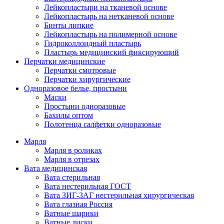
Лейкопластыри на тканевой основе
Лейкопластырь на нетканевой основе
Бинты липкие
Лейкопластырь на полимерной основе
Гидроколлоидный пластырь
Пластырь медицинский фиксирующий
Перчатки медицинские
Перчатки смотровые
Перчатки хирургические
Одноразовое белье, простыни
Маски
Простыни одноразовые
Бахилы оптом
Полотенца салфетки одноразовые
Марля
Марля в роликах
Марля в отрезах
Вата медицинская
Вата стерильная
Вата нестерильная ГОСТ
Вата ЗИГ-ЗАГ нестерильная хирургическая
Вата глазная Россия
Ватные шарики
Ватные диски