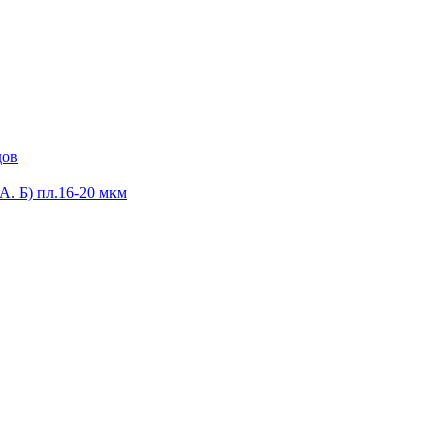
дов
А. Б) пл.16-20 мкм