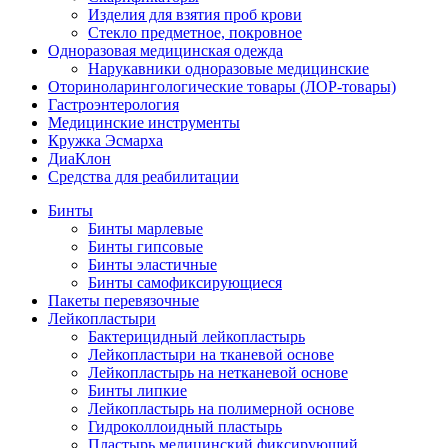
Изделия для взятия проб крови
Стекло предметное, покровное
Одноразовая медицинская одежда
Нарукавники одноразовые медицинские
Оториноларингологические товары (ЛОР-товары)
Гастроэнтерология
Медицинские инструменты
Кружка Эсмарха
ДиаКлон
Средства для реабилитации
Бинты
Бинты марлевые
Бинты гипсовые
Бинты эластичные
Бинты самофиксирующиеся
Пакеты перевязочные
Лейкопластыри
Бактерицидный лейкопластырь
Лейкопластыри на тканевой основе
Лейкопластырь на нетканевой основе
Бинты липкие
Лейкопластырь на полимерной основе
Гидроколлоидный пластырь
Пластырь медицинский фиксирующий