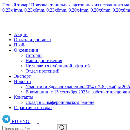
Новый товар! Повязка стерильная адгезивная из нетканного ма
0.23x4mm, 0.23x6mm, 0.23x8mm, 0.20x4mm, 0.20x6mm, 0.20x8
Акции
Оплата и доставка
Прайс
О компании
История
Наши достижения
Не является публичной офертой
Отдел претензий
Экспорт
Новости
Участники Здравоохранения-2024 с 2-6 декабря 202
В компании с 15 сентября 2025г. работает предста
Контакты
Склад в Симферопольском районе
Гарантия и возврат
RU
ENG