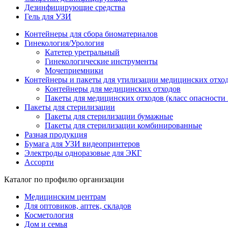
Дезинфицирующие средства
Гель для УЗИ
Контейнеры для сбора биоматериалов
Гинекология/Урология
Катетер уретральный
Гинекологические инструменты
Мочеприемники
Контейнеры и пакеты для утилизации медицинских отхо
Контейнеры для медицинских отходов
Пакеты для медицинских отходов (класс опасности 
Пакеты для стерилизации
Пакеты для стерилизации бумажные
Пакеты для стерилизации комбинированные
Разная продукция
Бумага для УЗИ видеопринтеров
Электроды одноразовые для ЭКГ
Ассорти
Каталог по профилю организации
Медицинским центрам
Для оптовиков, аптек, складов
Косметология
Дом и семья