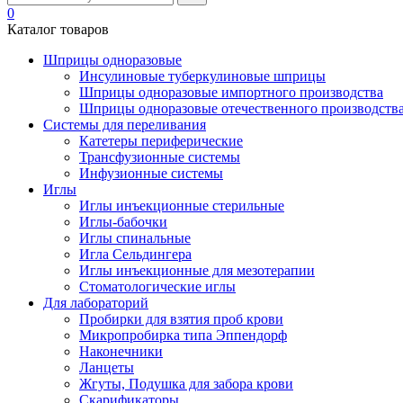
0
Каталог товаров
Шприцы одноразовые
Инсулиновые туберкулиновые шприцы
Шприцы одноразовые импортного производства
Шприцы одноразовые отечественного производств
Системы для переливания
Катетеры периферические
Трансфузионные системы
Инфузионные системы
Иглы
Иглы инъекционные стерильные
Иглы-бабочки
Иглы спинальные
Игла Сельдингера
Иглы инъекционные для мезотерапии
Стоматологические иглы
Для лабораторий
Пробирки для взятия проб крови
Микропробирка типа Эппендорф
Наконечники
Ланцеты
Жгуты, Подушка для забора крови
Скарификаторы