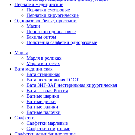
Перчатки медицинские
Перчатки смотровые
Перчатки хирургические
Одноразовое белье, простыни
Маски
Простыни одноразовые
Бахилы оптом
Полотенца салфетки одноразовые
Марля
Марля в роликах
Марля в отрезах
Вата медицинская
Вата стерильная
Вата нестерильная ГОСТ
Вата ЗИГ-ЗАГ нестерильная хирургическая
Вата глазная Россия
Ватные шарики
Ватные диски
Ватные валики
Ватные палочки
Салфетки
Салфетки марлевые
Салфетки спиртовые
Салфетки дезинфицирующие