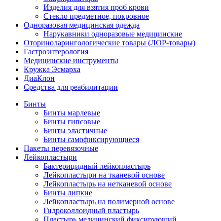
Изделия для взятия проб крови
Стекло предметное, покровное
Одноразовая медицинская одежда
Нарукавники одноразовые медицинские
Оториноларингологические товары (ЛОР-товары)
Гастроэнтерология
Медицинские инструменты
Кружка Эсмарха
ДиаКлон
Средства для реабилитации
Бинты
Бинты марлевые
Бинты гипсовые
Бинты эластичные
Бинты самофиксирующиеся
Пакеты перевязочные
Лейкопластыри
Бактерицидный лейкопластырь
Лейкопластыри на тканевой основе
Лейкопластырь на нетканевой основе
Бинты липкие
Лейкопластырь на полимерной основе
Гидроколлоидный пластырь
Пластырь медицинский фиксирующий