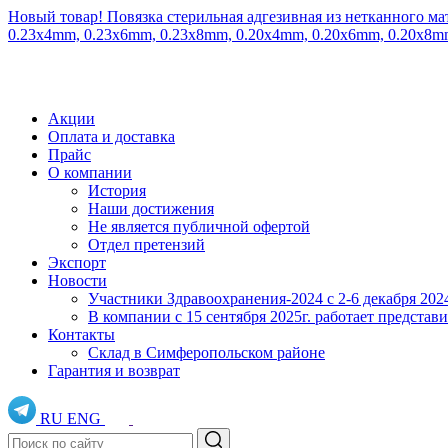
Новый товар! Повязка стерильная адгезивная из нетканного ма
0.23x4mm, 0.23x6mm, 0.23x8mm, 0.20x4mm, 0.20x6mm, 0.20x8
Акции
Оплата и доставка
Прайс
О компании
История
Наши достижения
Не является публичной офертой
Отдел претензий
Экспорт
Новости
Участники Здравоохранения-2024 с 2-6 декабря 202
В компании с 15 сентября 2025г. работает предста
Контакты
Склад в Симферопольском районе
Гарантия и возврат
RU
ENG