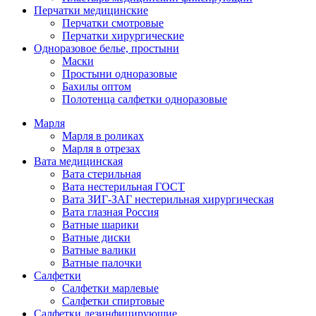
Перчатки медицинские
Перчатки смотровые
Перчатки хирургические
Одноразовое белье, простыни
Маски
Простыни одноразовые
Бахилы оптом
Полотенца салфетки одноразовые
Марля
Марля в роликах
Марля в отрезах
Вата медицинская
Вата стерильная
Вата нестерильная ГОСТ
Вата ЗИГ-ЗАГ нестерильная хирургическая
Вата глазная Россия
Ватные шарики
Ватные диски
Ватные валики
Ватные палочки
Салфетки
Салфетки марлевые
Салфетки спиртовые
Салфетки дезинфицирующие