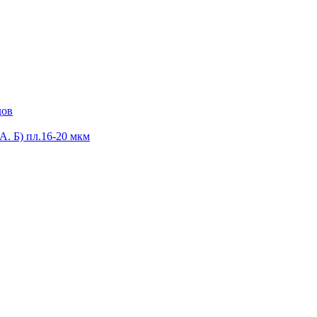
дов
А. Б) пл.16-20 мкм