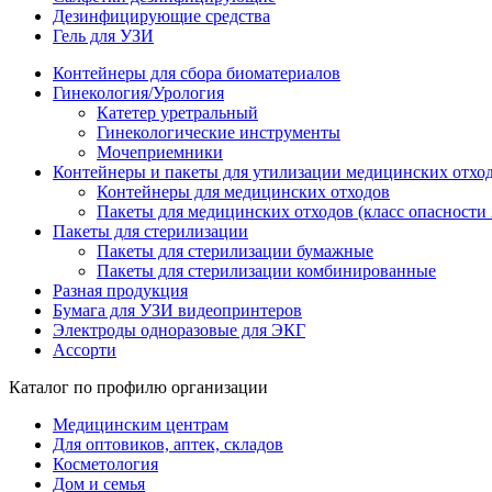
Дезинфицирующие средства
Гель для УЗИ
Контейнеры для сбора биоматериалов
Гинекология/Урология
Катетер уретральный
Гинекологические инструменты
Мочеприемники
Контейнеры и пакеты для утилизации медицинских отхо
Контейнеры для медицинских отходов
Пакеты для медицинских отходов (класс опасности 
Пакеты для стерилизации
Пакеты для стерилизации бумажные
Пакеты для стерилизации комбинированные
Разная продукция
Бумага для УЗИ видеопринтеров
Электроды одноразовые для ЭКГ
Ассорти
Каталог по профилю организации
Медицинским центрам
Для оптовиков, аптек, складов
Косметология
Дом и семья