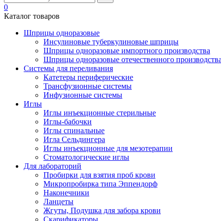
0
Каталог товаров
Шприцы одноразовые
Инсулиновые туберкулиновые шприцы
Шприцы одноразовые импортного производства
Шприцы одноразовые отечественного производств
Системы для переливания
Катетеры периферические
Трансфузионные системы
Инфузионные системы
Иглы
Иглы инъекционные стерильные
Иглы-бабочки
Иглы спинальные
Игла Сельдингера
Иглы инъекционные для мезотерапии
Стоматологические иглы
Для лабораторий
Пробирки для взятия проб крови
Микропробирка типа Эппендорф
Наконечники
Ланцеты
Жгуты, Подушка для забора крови
Скарификаторы