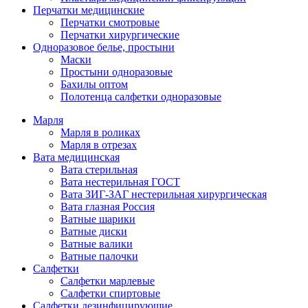
Перчатки медицинские
Перчатки смотровые
Перчатки хирургические
Одноразовое белье, простыни
Маски
Простыни одноразовые
Бахилы оптом
Полотенца салфетки одноразовые
Марля
Марля в роликах
Марля в отрезах
Вата медицинская
Вата стерильная
Вата нестерильная ГОСТ
Вата ЗИГ-ЗАГ нестерильная хирургическая
Вата глазная Россия
Ватные шарики
Ватные диски
Ватные валики
Ватные палочки
Салфетки
Салфетки марлевые
Салфетки спиртовые
Салфетки дезинфицирующие