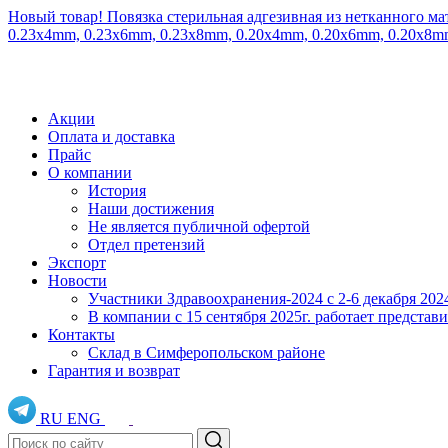
Новый товар! Повязка стерильная адгезивная из нетканного ма
0.23x4mm, 0.23x6mm, 0.23x8mm, 0.20x4mm, 0.20x6mm, 0.20x8
Акции
Оплата и доставка
Прайс
О компании
История
Наши достижения
Не является публичной офертой
Отдел претензий
Экспорт
Новости
Участники Здравоохранения-2024 с 2-6 декабря 202
В компании с 15 сентября 2025г. работает предста
Контакты
Склад в Симферопольском районе
Гарантия и возврат
RU
ENG