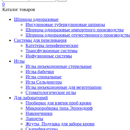
0
Каталог товаров
Шприцы одноразовые
Инсулиновые туберкулиновые шприцы
Шприцы одноразовые импортного производства
Шприцы одноразовые отечественного производств
Системы для переливания
Катетеры периферические
Трансфузионные системы
Инфузионные системы
Иглы
Иглы инъекционные стерильные
Иглы-бабочки
Иглы спинальные
Игла Сельдингера
Иглы инъекционные для мезотерапии
Стоматологические иглы
Для лабораторий
Пробирки для взятия проб крови
Микропробирка типа Эппендорф
Наконечники
Ланцеты
Жгуты, Подушка для забора крови
Скарификаторы