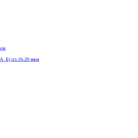
дов
А. Б) пл.16-20 мкм