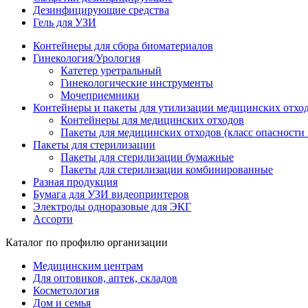
Дезинфицирующие средства
Гель для УЗИ
Контейнеры для сбора биоматериалов
Гинекология/Урология
Катетер уретральный
Гинекологические инструменты
Мочеприемники
Контейнеры и пакеты для утилизации медицинских отхо
Контейнеры для медицинских отходов
Пакеты для медицинских отходов (класс опасности 
Пакеты для стерилизации
Пакеты для стерилизации бумажные
Пакеты для стерилизации комбинированные
Разная продукция
Бумага для УЗИ видеопринтеров
Электроды одноразовые для ЭКГ
Ассорти
Каталог по профилю организации
Медицинским центрам
Для оптовиков, аптек, складов
Косметология
Дом и семья