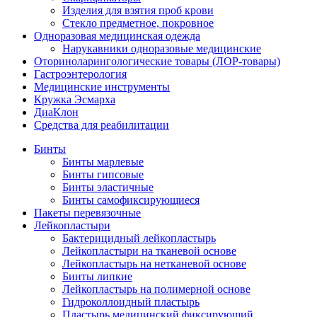
Изделия для взятия проб крови
Стекло предметное, покровное
Одноразовая медицинская одежда
Нарукавники одноразовые медицинские
Оториноларингологические товары (ЛОР-товары)
Гастроэнтерология
Медицинские инструменты
Кружка Эсмарха
ДиаКлон
Средства для реабилитации
Бинты
Бинты марлевые
Бинты гипсовые
Бинты эластичные
Бинты самофиксирующиеся
Пакеты перевязочные
Лейкопластыри
Бактерицидный лейкопластырь
Лейкопластыри на тканевой основе
Лейкопластырь на нетканевой основе
Бинты липкие
Лейкопластырь на полимерной основе
Гидроколлоидный пластырь
Пластырь медицинский фиксирующий