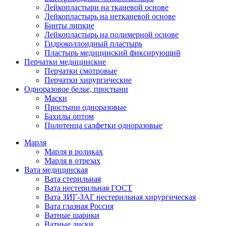
Лейкопластыри на тканевой основе
Лейкопластырь на нетканевой основе
Бинты липкие
Лейкопластырь на полимерной основе
Гидроколлоидный пластырь
Пластырь медицинский фиксирующий
Перчатки медицинские
Перчатки смотровые
Перчатки хирургические
Одноразовое белье, простыни
Маски
Простыни одноразовые
Бахилы оптом
Полотенца салфетки одноразовые
Марля
Марля в роликах
Марля в отрезах
Вата медицинская
Вата стерильная
Вата нестерильная ГОСТ
Вата ЗИГ-ЗАГ нестерильная хирургическая
Вата глазная Россия
Ватные шарики
Ватные диски