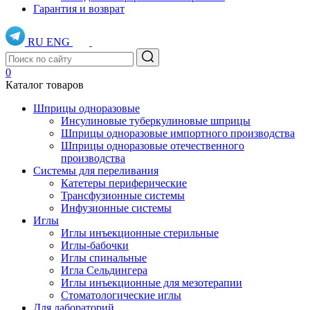
Гарантия и возврат
RU
ENG
0
Каталог товаров
Шприцы одноразовые
Инсулиновые туберкулиновые шприцы
Шприцы одноразовые импортного производства
Шприцы одноразовые отечественного
производства
Системы для переливания
Катетеры периферические
Трансфузионные системы
Инфузионные системы
Иглы
Иглы инъекционные стерильные
Иглы-бабочки
Иглы спинальные
Игла Сельдингера
Иглы инъекционные для мезотерапии
Стоматологические иглы
Для лабораторий