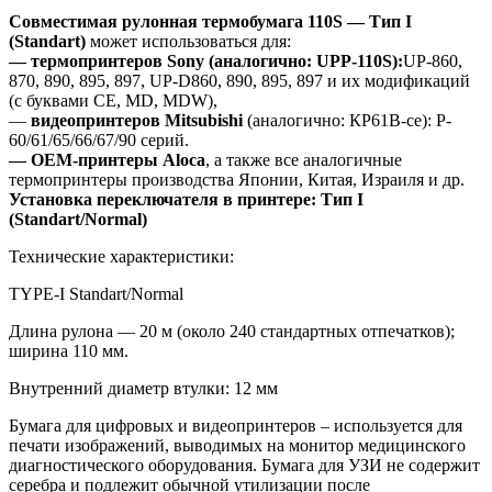
Совместимая рулонная термобумага
110S — Тип I
(Standart)
может использоваться для:
— т
ермопринтеров Sony
(аналогично: UPP-110S)
:
UP-860,
870, 890, 895, 897, UP-D860, 890, 895, 897 и их модификаций
(с буквами СЕ, MD, MDW),
—
видеопринтеров Mitsubishi
(аналогично: КР61В-се): P-
60/61/65/66/67/90 серий.
—
OEM-принтеры
Aloca
, а также все аналогичные
термопринтеры производства Японии, Китая, Израиля и др.
Установка переключателя в принтере:
Тип I
(Standart/Normal)
Технические характеристики:
TYPE-I
Standart/Normal
Длина рулона — 20 м (около 240 стандартных отпечатков);
ширина 110 мм.
Внутренний диаметр втулки: 12 мм
Бумага для цифровых и видеопринтеров – используется для
печати изображений, выводимых на монитор медицинского
диагностического оборудования. Бумага для УЗИ не содержит
серебра и подлежит обычной утилизации после