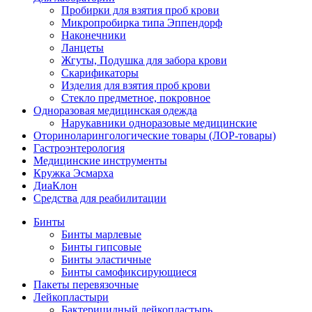
Пробирки для взятия проб крови
Микропробирка типа Эппендорф
Наконечники
Ланцеты
Жгуты, Подушка для забора крови
Скарификаторы
Изделия для взятия проб крови
Стекло предметное, покровное
Одноразовая медицинская одежда
Нарукавники одноразовые медицинские
Оториноларингологические товары (ЛОР-товары)
Гастроэнтерология
Медицинские инструменты
Кружка Эсмарха
ДиаКлон
Средства для реабилитации
Бинты
Бинты марлевые
Бинты гипсовые
Бинты эластичные
Бинты самофиксирующиеся
Пакеты перевязочные
Лейкопластыри
Бактерицидный лейкопластырь