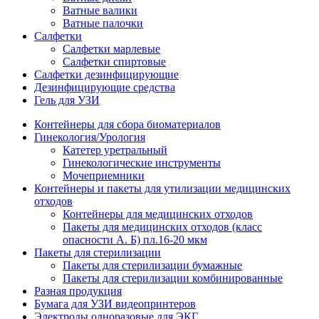
Ватные валики
Ватные палочки
Салфетки
Салфетки марлевые
Салфетки спиртовые
Салфетки дезинфицирующие
Дезинфицирующие средства
Гель для УЗИ
Контейнеры для сбора биоматериалов
Гинекология/Урология
Катетер уретральный
Гинекологические инструменты
Мочеприемники
Контейнеры и пакеты для утилизации медицинских
отходов
Контейнеры для медицинских отходов
Пакеты для медицинских отходов (класс
опасности А. Б) пл.16-20 мкм
Пакеты для стерилизации
Пакеты для стерилизации бумажные
Пакеты для стерилизации комбинированные
Разная продукция
Бумага для УЗИ видеопринтеров
Электроды одноразовые для ЭКГ