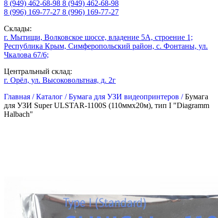
8 (949) 462-68-98
8 (949) 462-68-98
8 (996) 169-77-27
8 (996) 169-77-27
Склады:
г. Мытищи, Волковское шоссе, владение 5А, строение 1;
Республика Крым, Симферопольский район, с. Фонтаны, ул.
Чкалова 67/6;
Центральный склад:
г. Орёл, ул. Высоковольтная, д. 2г
Главная /
Каталог /
Бумага для УЗИ видеопринтеров /
Бумага
для УЗИ Super ULSTAR-1100S (110ммх20м), тип I "Diagramm
Halbach"